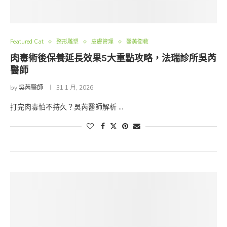
Featured Cat
整形雕塑
皮膚管理
醫美衛教
肉毒術後保養延長效果5大重點攻略，法瑞診所吳芮
醫師
by
吳芮醫師
31 1 月, 2026
打完肉毒怕不持久？吳芮醫師解析 …