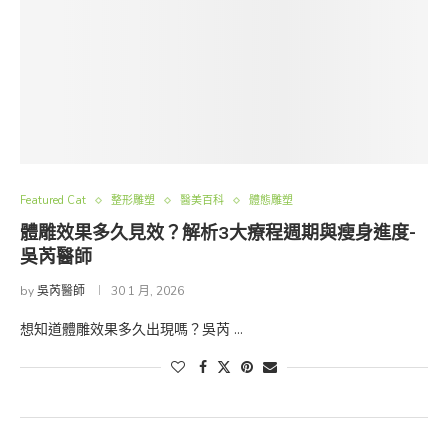
Featured Cat
整形雕塑
醫美百科
體態雕塑
體雕效果多久見效？解析3大療程週期與瘦身進度-
吳芮醫師
by
吳芮醫師
30 1 月, 2026
想知道體雕效果多久出現嗎？吳芮 …