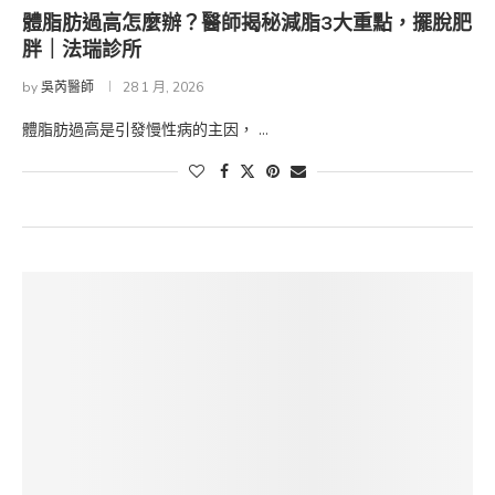
體脂肪過高怎麼辦？醫師揭秘減脂3大重點，擺脫肥
胖｜法瑞診所
by
吳芮醫師
28 1 月, 2026
體脂肪過高是引發慢性病的主因， …