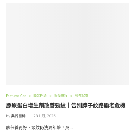
Featured Cat
睡眠門診
醫美療程
頸部保養
膠原蛋白增生劑改善頸紋｜告別脖子紋路顯老危機
by
吳芮醫師
28 1 月, 2026
臉保養再好，頸紋仍洩漏年齡？吳 …