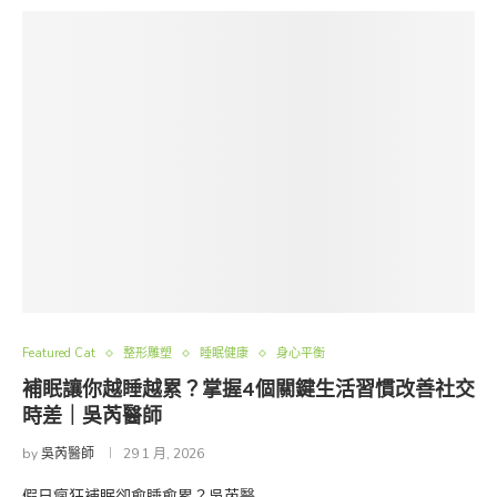
Featured Cat
整形雕塑
睡眠健康
身心平衡
補眠讓你越睡越累？掌握4個關鍵生活習慣改善社交
時差｜吳芮醫師
by
吳芮醫師
29 1 月, 2026
假日瘋狂補眠卻愈睡愈累？吳芮醫 …