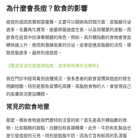
為什麼會長痘？飲食的影響
痘痘的成因其實相當複雜，主要可以歸納為四個方面：皮脂腺分泌
過多、毛囊角化異常、痤瘡桿菌過度生長，以及荷爾蒙的波動。而
飲食在這其中扮演著關鍵的角色。例如，高升糖指數的食物會使血
糖快速上升，進而刺激胰島素的分泌，這會促進皮脂腺的活性，導
致皮脂過多，最終形成痘痘。
【電波音波拉提選擇指南：成本與效果的全解析】
我在門診中經常看到這種情況，很多患者的飲食習慣與痘痘的發生
明顯相關。特別是那些習慣吃高糖、高脂肪食物的人，會發現自己
的皮膚狀況更加糟糕。
常見的飲食地雷
那麼，哪些食物是我們要特別注意的呢？首先是高升糖指數的食
物，比如精緻的甜點、白麵包和各類糖果。此外，牛奶和乳製品也
是引發痘痘的元兇，特別是脫脂牛奶，因為它含有較高的乳清蛋