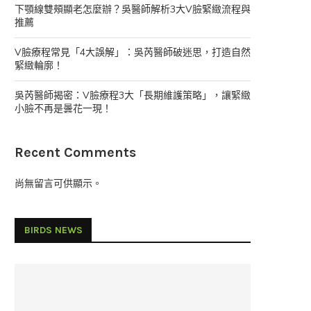
下顎線雙頰顯老怎麼辦？吳醫師解析3大V臉緊緻流程與
推薦
V臉療程常見「4大誤解」：吳芮醫師破迷思，打造自然
緊緻輪廓！
吳芮醫師揭密：V臉療程3大「長期維護策略」，讓緊緻
小臉不再是曇花一現！
Recent Comments
尚無留言可供顯示。
BIRDS NEWS