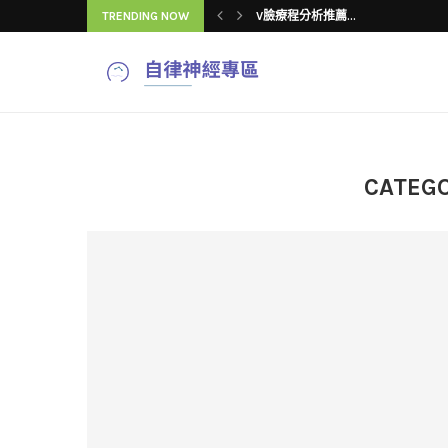
TRENDING NOW
下顎線雙頰顯老怎...
V臉療程常見「4...
吳芮醫師揭密：V...
V臉療程推薦怎麼...
吳芮醫師揭秘：V...
V臉療程改善臉型...
V臉療程效果與注...
4種V臉療程改善...
CATEGO