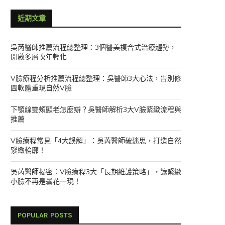
近期文章
吳芮醫師推薦流程總整理：3個醫美複合式治療趨勢，
開啟多層次年輕化
V臉療程分析推薦流程總整理：吳醫師3大心法，告別修
圖軟體重現自然V臉
下顎線雙頰顯老怎麼辦？吳醫師解析3大V臉緊緻流程與
推薦
V臉療程常見「4大誤解」：吳芮醫師破迷思，打造自然
緊緻輪廓！
吳芮醫師揭密：V臉療程3大「長期維護策略」，讓緊緻
小臉不再是曇花一現！
POPULAR POSTS