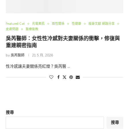
Featured Cat
光電美肌
兩性關係
性健康
瘦身文獻 網路分享
皮膚問題
醫療衛教
吳芮醫師：女性性冷感對夫妻關係的衝擊，修復與
重建親密指南
by
吳芮醫師
21 5 月, 2026
性冷感讓夫妻關係亮紅燈？吳芮醫 …
搜尋
搜尋