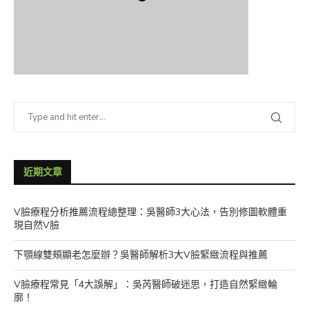
近期文章
V臉療程分析推薦流程總整理：吳醫師3大心法，告別修圖軟體重
現自然V臉
下顎線雙頰顯老怎麼辦？吳醫師解析3大V臉緊緻流程與推薦
V臉療程常見「4大誤解」：吳芮醫師破迷思，打造自然緊緻輪
廓！