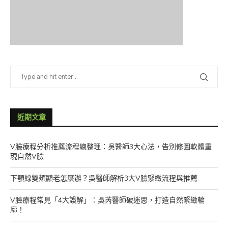
近期文章
V臉療程分析推薦流程總整理：吳醫師3大心法，告別修圖軟體重
現自然V臉
下顎線雙頰顯老怎麼辦？吳醫師解析3大V臉緊緻流程與推薦
V臉療程常見「4大誤解」：吳芮醫師破迷思，打造自然緊緻輪
廓！