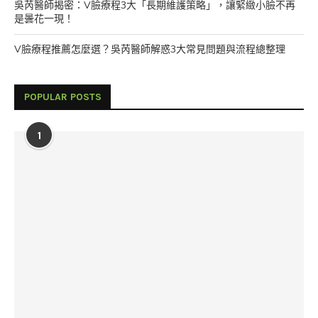
吳芮醫師揭密：V臉療程3大「長期維護策略」，讓緊緻小臉不再
是曇花一現！
V臉療程推薦怎麼選？吳芮醫師解惑3大常見問題與流程總整理
POPULAR POSTS
1