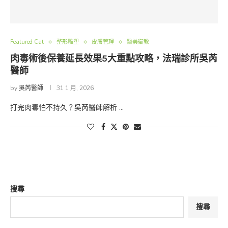
Featured Cat
整形雕塑
皮膚管理
醫美衛教
肉毒術後保養延長效果5大重點攻略，法瑞診所吳芮
醫師
by
吳芮醫師
31 1 月, 2026
打完肉毒怕不持久？吳芮醫師解析 …
搜尋
搜尋