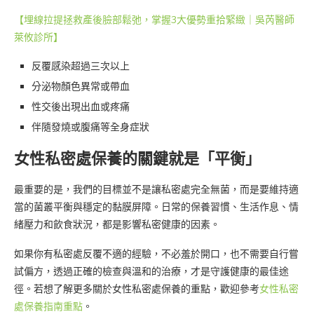
【埋線拉提拯救產後臉部鬆弛，掌握3大優勢重拾緊緻｜吳芮醫師
萊攸診所】
反覆感染超過三次以上
分泌物顏色異常或帶血
性交後出現出血或疼痛
伴隨發燒或腹痛等全身症狀
女性私密處保養的關鍵就是「平衡」
最重要的是，我們的目標並不是讓私密處完全無菌，而是要維持適
當的菌叢平衡與穩定的黏膜屏障。日常的保養習慣、生活作息、情
緒壓力和飲食狀況，都是影響私密健康的因素。
如果你有私密處反覆不適的經驗，不必羞於開口，也不需要自行嘗
試偏方，透過正確的檢查與溫和的治療，才是守護健康的最佳途
徑。若想了解更多關於女性私密處保養的重點，歡迎參考
女性私密
處保養指南重點
。