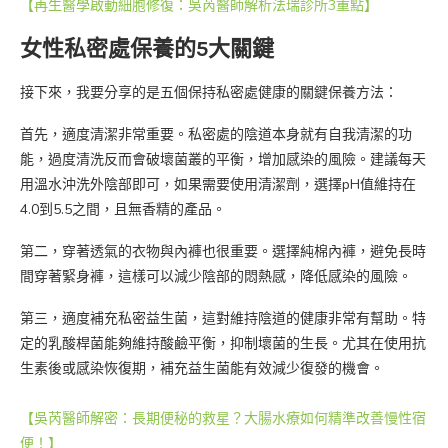
【再生醫學啟動細胞修復：吳芮醫師解析法瑞診所3重點】
女性私密處保養的5大關鍵
接下來，我要分享的是五個保持私密處健康的關鍵保養方法：
首先，適度清潔非常重要。私密處的陰道本身就有自我清潔的功
能，過度清洗反而會破壞菌叢的平衡，增加感染的風險。建議每天
用溫水沖洗外陰部即可，如果需要使用清潔劑，選擇pH值維持在
4.0到5.5之間，且無香精的產品。
第二，穿著透氣的衣物與內褲也很重要。選擇純棉內褲，避免長時
間穿著緊身褲，這樣可以減少陰部的悶熱感，降低感染的風險。
第三，適度補充私密益生菌，這對維持陰道的健康非常有幫助。特
定的乳酸桿菌能夠維持酸鹼平衡，抑制壞菌的生長。尤其在使用抗
生素後或感染恢復期，補充益生菌能有效減少復發的機會。
【吳芮醫師解密：長期便秘的救星？大腸水療如何精準改善慢性宿
便！】