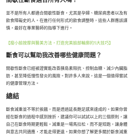
間歇性斷食適合所有人嗎？
並不是所有人都適合間歇性斷食，尤其是孕婦、糖尿病患者以及有
飲食障礙史的人。在進行任何形式的飲食調整時，這些人群應該謹
慎，最好在專業醫師的指導下進行。
【瘦小臉按摩與醫美方法，打造完美臉部輪廓的5大技巧】
斷食可以幫助我改善哪些健康問題？
間歇性斷食已經被證實能改善胰島素阻抗、控制血糖、減少內臟脂
肪，甚至降低慢性發炎的風險。對許多人來說，這是一個值得嘗試
的健康管理方法。
總結
斷食減重並不等於挨餓，而是透過延長飽足感來達成的。如果你曾
經在斷食的過程中感到挫折，建議你可以試試以上的三個原則，讓
自己在斷食時期更輕鬆。減重是一場馬拉松，而不是短跑，讓身體
與意志共同適應，才能走得更遠。如果你想了解更多關於斷食減重