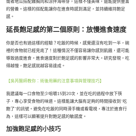
或者地瓜搭配雞胸肉和涼拌海帶芽，這樣不僅美味，還能提供豐富
的營養。這樣的搭配能讓你在進食時感到滿足，並持續維持飽足
感。
延長飽足感的第二個原則：放慢進食速度
你是否也有過這樣的經驗？吃飯的時候，感覺還沒有吃到一半，碗
裡的食物就已經見底了！這種情況不僅容易讓你感到飢餓，還可能
導致過度進食。進食速度對於飽足感的影響非常大。研究發現，吃
得越慢，飽足感就越容易達成。
【吳芮醫師教你：術後用藥的注意事項與管理技巧】
我建議每一口食物至少咀嚼15到20次，並在吃的過程中放下筷
子，專心享受食物的味道。這樣能讓大腦有足夠的時間接收到“吃
飽了”的訊號。避免在吃飯的同時滑手機或看電視，專注於進食行
為，這樣可以顯著提升對飽足感的敏感度。
加強飽足感的小技巧