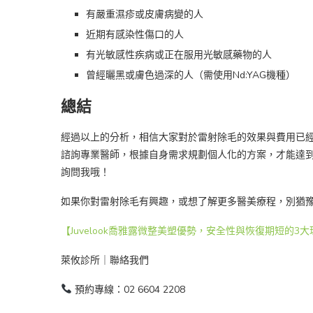
有嚴重濕疹或皮膚病變的人
近期有感染性傷口的人
有光敏感性疾病或正在服用光敏感藥物的人
曾經曬黑或膚色過深的人（需使用Nd:YAG機種）
總結
經過以上的分析，相信大家對於雷射除毛的效果與費用已
諮詢專業醫師，根據自身需求規劃個人化的方案，才能達
詢問我哦！
如果你對雷射除毛有興趣，或想了解更多醫美療程，別猶
【Juvelook喬雅露微整美塑優勢，安全性與恢復期短的3
萊攸診所｜聯絡我們
預約專線：02 6604 2208