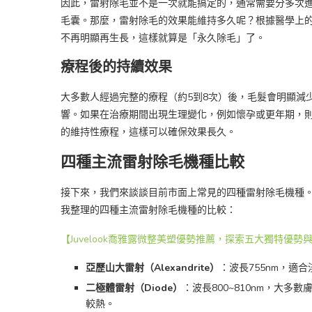
因此，雷射除毛並不是一次就能搞定的，通常需要分多次進
毛囊。那麼，雷射除毛的效果能維持多久呢？根據醫學上的
不再明顯再生長，這樣就算是「永久除毛」了。
療程後的持續效果
大多數人經過完整的療程（約5到8次）後，毛髮會明顯減
響。如果在治療期間出現生理變化，例如懷孕或更年期，則
的維持性療程，這樣可以確保效果長久。
四種主流雷射除毛機種比較
接下來，我們來談談目前市面上常見的四種雷射除毛機種
我整理的四種主流雷射除毛機種的比較：
【Juvelook喬雅露微整美塑優勢推薦，探索五大獨特優勢
亞歷山大雷射（Alexandrite）
：波長755nm，適
二極體雷射（Diode）
：波長800~810nm，大
較熱。