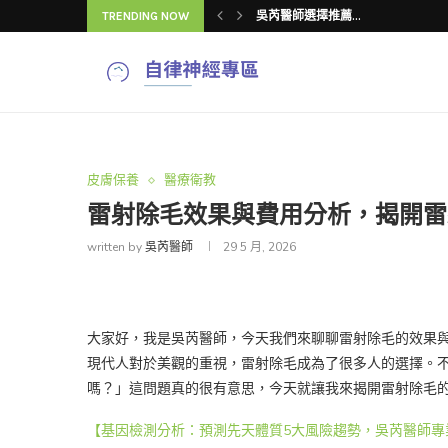
TRENDING NOW
吳芮醫師心得推薦...
吳芮醫師評價：漸...
吳芮醫師推薦流程...
V臉療程分析推薦...
下顎線雙頰顯老怎...
V臉療程常見「4...
吳芮醫師揭密：V...
V臉療程推薦怎麼...
皮膚保養
醫療衛教
雷射除毛效果與費用分析，揭開雷
written by
吳芮醫師
29 5 月, 2026
大家好，我是吳芮醫師，今天我們來聊聊雷射除毛的效果
現代人對於美觀的重視，雷射除毛成為了很多人的選擇。
嗎？」這問題真的很有意思，今天就讓我來揭開雷射除毛
【基因檢測分析：預測先天體質5大風險趨勢，吳芮醫師專