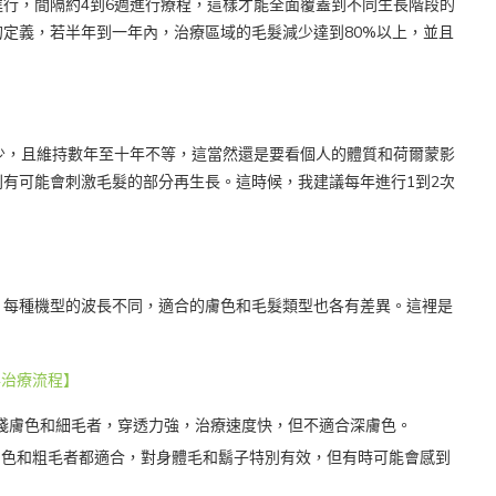
行，間隔約4到6週進行療程，這樣才能全面覆蓋到不同生長階段的
定義，若半年到一年內，治療區域的毛髮減少達到80%以上，並且
少，且維持數年至十年不等，這當然還是要看個人的體質和荷爾蒙影
有可能會刺激毛髮的部分再生長。這時候，我建議每年進行1到2次
。每種機型的波長不同，適合的膚色和毛髮類型也各有差異。這裡是
與治療流程】
合淺膚色和細毛者，穿透力強，治療速度快，但不適合深膚色。
多數膚色和粗毛者都適合，對身體毛和鬍子特別有效，但有時可能會感到