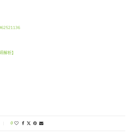
4962521136
師解析】
0