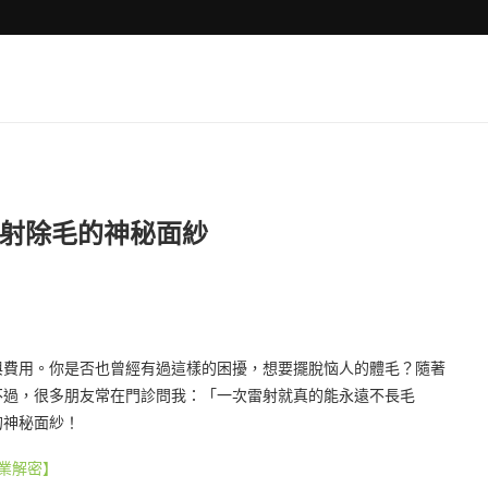
射除毛的神秘面紗
與費用。你是否也曾經有過這樣的困擾，想要擺脫恼人的體毛？隨著
不過，很多朋友常在門診問我：「一次雷射就真的能永遠不長毛
的神秘面紗！
業解密】