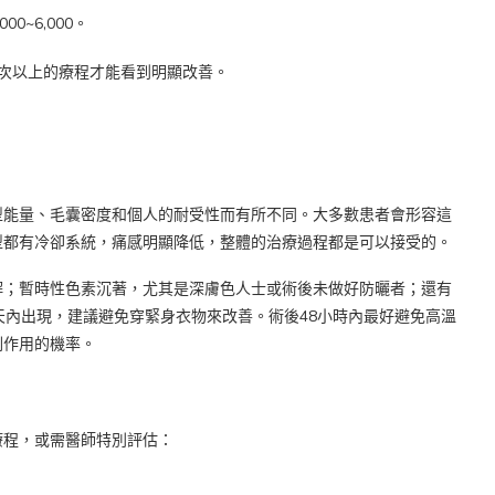
00~6,000。
次以上的療程才能看到明顯改善。
型能量、毛囊密度和個人的耐受性而有所不同。大多數患者會形容這
型都有冷卻系統，痛感明顯降低，整體的治療過程都是可以接受的。
解；暫時性色素沉著，尤其是深膚色人士或術後未做好防曬者；還有
天內出現，建議避免穿緊身衣物來改善。術後48小時內最好避免高溫
副作用的機率。
療程，或需醫師特別評估：