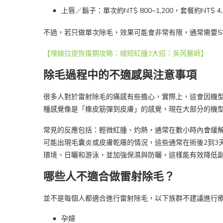
上唇／鬍子：單次約NT$ 800~1,200，套餐約NT$ 4,0
不過，若只做單次除毛，效果可能會非常有限，通常需要5
【埋線拉提恢復期攻略：縮短紅腫3大招｜吳芮醫師】
除毛過程中的不適感與注意事項
很多人對於雷射除毛的痛感有些擔心，實際上，這會因機
種感覺像是「橡皮筋彈到皮膚」的感覺，現在大部分的機
常見的反應包括：輕微紅腫、灼熱，通常在數小時內會緩
可能出現毛囊炎或皮膚乾癢的情況，這些通常在術後2到3
環境、日曬和游泳，並加強保濕與防曬，這樣能有效降低
哪些人不適合做雷射除毛？
並不是每個人都適合進行雷射除毛，以下族群不建議進行
孕婦