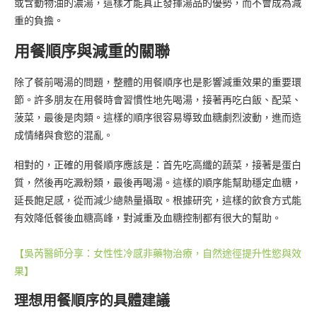
或含動物油的濃湯，這樣才能真正發揮湯品的優勢，而不會成為減
重的負擔。
用餐順序與減重的關聯
除了餐前喝湯的問題，整體的用餐順序也是影響減重效果的重要環
節。許多朋友在用餐時會習慣性地先喝湯，接著再吃白飯、配菜、
菠菜，最後是肉類。這樣的順序很容易導致血糖劇烈波動，進而造
成情緒與食慾的混亂。
相對的，正確的用餐順序應該是：首先吃高纖的蔬菜，接著是蛋白
質，然後再吃澱粉類，最後再喝湯。這樣的順序能幫助穩定血糖，
延長飽足感，從而減少總熱量攝取。根據研究，這樣的飲食方式能
有效降低餐後血糖高峰，對減重及血糖控制都有很大的幫助。
【吳芮醫師分享：女性性冷感非藥物治療，自然途徑提升性慾與效
果】
理想用餐順序的具體建議