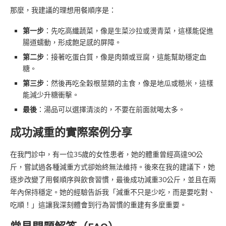
那麼，我建議的理想用餐順序是：
第一步
：先吃高纖蔬菜，像是生菜沙拉或燙青菜，這樣能促進
腸道蠕動，形成飽足感的屏障。
第二步
：接著吃蛋白質，像是肉類或豆腐，這能幫助穩定血
糖。
第三步
：然後再吃全穀根莖類的主食，像是地瓜或糙米，這樣
能減少升糖衝擊。
最後
：湯品可以選擇清淡的，不要在前面就喝太多。
成功減重的實際案例分享
在我門診中，有一位35歲的女性患者，她的體重曾經高達90公
斤，嘗試過各種減重方式卻始終無法維持。後來在我的建議下，她
逐步改變了用餐順序與飲食習慣，最後成功減重30公斤，並且在兩
年內保持穩定。她的經驗告訴我「減重不只是少吃，而是要吃對、
吃順！」這讓我深刻體會到行為習慣的重建有多麼重要。