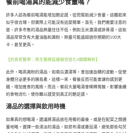
餐前喝湯真的能減少食量嗎？
許多人認為餐前喝湯能增加飽足感，從而幫助減少食量，這聽起來
似乎很合理，但實際上可能沒有這麼簡單。首先，我們需要注意的
是，許多市售的湯品熱量往往不低，例如玉米濃湯或排骨湯，這些
湯品常常含有大量油脂和澱粉，熱量可能遠超過你預期的100大
卡，甚至更高。
【抗衰老醫學：再生醫療延緩器官退化4關鍵解析】
此外，喝高澱粉的湯品，如南瓜濃湯等，會加速血糖的波動，促使
身體分泌更多的胰島素，這樣一來，餐後反而可能會讓你感到更
餓，增加進食的風險。而且，餐前大量喝湯會稀釋胃酸，影響後續
的食物消化，使你難以感受到真正的飽足感。
湯品的選擇與飲用時機
如果真的想喝湯，建議將湯品放在用餐的最後，或是在配菜之間適
量地喝。選擇一些清淡的湯品，如昆布湯或番茄湯，避免那些勾芡