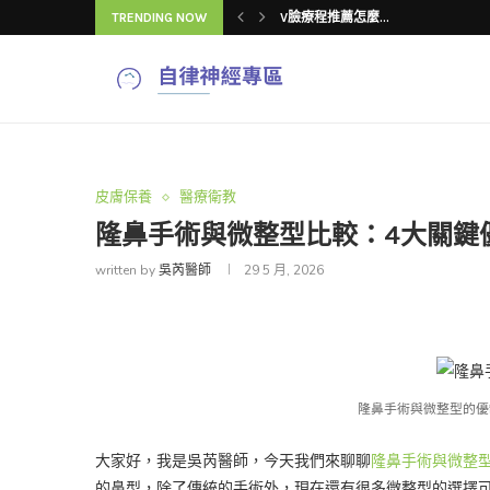
TRENDING NOW
吳芮醫師揭秘：V...
V臉療程改善臉型...
V臉療程效果與注...
4種V臉療程改善...
4種V臉療程改善...
皮膚保養
醫療衛教
隆鼻手術與微整型比較：4大關鍵
written by
吳芮醫師
29 5 月, 2026
隆鼻手術與微整型的優
大家好，我是吳芮醫師，今天我們來聊聊
隆鼻手術與微整
的鼻型，除了傳統的手術外，現在還有很多微整型的選擇