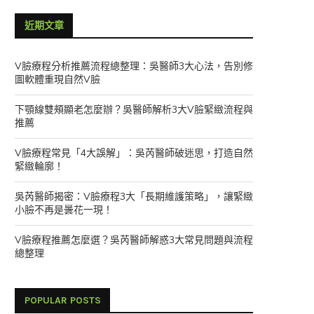
近期文章
V臉療程分析推薦流程總整理：吳醫師3大心法，告別修
圖軟體重現自然V臉
下顎線雙頰顯老怎麼辦？吳醫師解析3大V臉緊緻流程與
推薦
V臉療程常見「4大誤解」：吳芮醫師破迷思，打造自然
緊緻輪廓！
吳芮醫師揭密：V臉療程3大「長期維護策略」，讓緊緻
小臉不再是曇花一現！
V臉療程推薦怎麼選？吳芮醫師解惑3大常見問題與流程
總整理
POPULAR POSTS