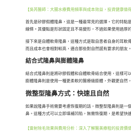
【吳芮醫師：大腸水療費用頻率與成本效益，投資健康值
首先是矽膠假體隆鼻，這是一種最常見的選擇。它的特點
線條。其優點是形狀固定且不易變形，不過如果使用過厚
接下來是自體軟骨隆鼻，這種方式是取自患者自身的耳軟
而且成本也會相對較高，適合那些對自然感有要求的朋友
結合式隆鼻與膨體隆鼻
結合式隆鼻則是將矽膠假體和自體軟骨結合使用，這樣可
膨體隆鼻則是使用一種更柔軟的醫療級膨體，外觀更自然
微整型隆鼻方式：快速且自然
如果說隆鼻手術需要考慮恢復期的話，微整型隆鼻則是一
鼻。這種方式可以立即填補凹陷，無需恢復期，是希望快
【雷射除毛效果與費用分析：深入了解醫美療程的投資價