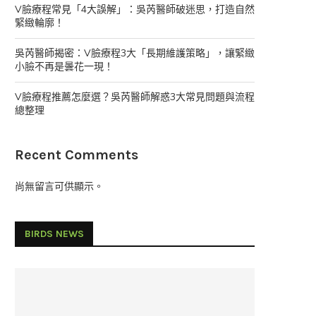
V臉療程常見「4大誤解」：吳芮醫師破迷思，打造自然
緊緻輪廓！
吳芮醫師揭密：V臉療程3大「長期維護策略」，讓緊緻
小臉不再是曇花一現！
V臉療程推薦怎麼選？吳芮醫師解惑3大常見問題與流程
總整理
Recent Comments
尚無留言可供顯示。
BIRDS NEWS