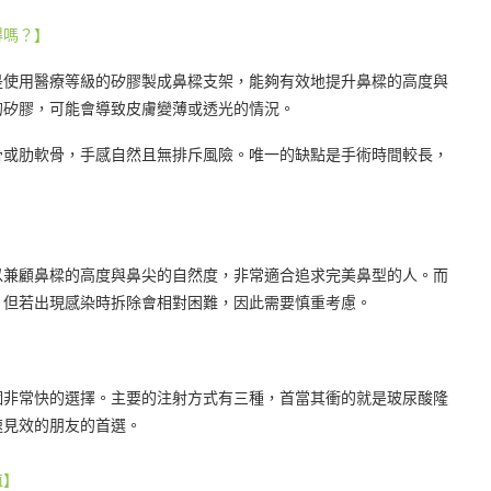
得嗎？】
是使用醫療等級的矽膠製成鼻樑支架，能夠有效地提升鼻樑的高度與
的矽膠，可能會導致皮膚變薄或透光的情況。
骨或肋軟骨，手感自然且無排斥風險。唯一的缺點是手術時間較長，
。
以兼顧鼻樑的高度與鼻尖的自然度，非常適合追求完美鼻型的人。而
，但若出現感染時拆除會相對困難，因此需要慎重考慮。
個非常快的選擇。主要的注射方式有三種，首當其衝的就是玻尿酸隆
速見效的朋友的首選。
值】