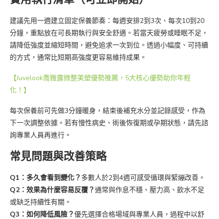
建議先用一週建立固定保養節奏：每週安排2到3次、每次10到20
分鐘，重點放在可長期執行與安全舒適。若當天疲勞或睡眠不足，
請降低強度並縮短時間，避免追求一次到位。透過小幅度、可持續
的方式，通常比短期高強度更容易維持成果。
【Juvelook喬雅露微整美塑優勢推薦，5大核心優勢助你年輕
化！】
每次保養前可先做3分鐘暖身，結束後補充水分並記錄感受，作為
下一次調整依據。若有慢性病史、術後恢復期或孕期狀態，請先諮
詢專業人員再進行。
常見問題與改善策略
Q1：多久會看到變化？
多數人於2到4週可感受循環與緊繃改善。
Q2：效果為什麼容易反覆？
通常與作息不穩、壓力高、飲水不足
或缺乏持續性有關。
Q3：如何降低風險？
優先選擇合格場域與專業人員，過程中以舒