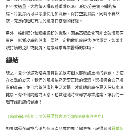
但不要過量，大約每天攝取體重乘以30ml的水分是個不錯的指
標。冷氣房內可以考慮使用加濕器，保持空氣濕度，同時不要熬
夜，充足的睡眠有助於肌膚在夜間的修復。
另外，控制糖分和精緻澱粉的攝取，因為高糖飲食可能會破壞膠原
蛋白，影響皮膚的健康。當然，定期做肌膚評估也很重要，如果出
現持續的泛紅或脫屑，建議尋求專業醫師的診斷。
總結
總之，夏季保濕攻略與膚質對策是每個人都應該重視的課題。即使
在炎熱的夏天，我們的肌膚依然需要正確的保濕。選擇適合自己膚
質的產品，並且培養健康的生活習慣，才能讓肌膚在夏天保持水潤
健康。有任何問題或困惑，也歡迎隨時來尋求專業建議，讓我們一
起守護肌膚的健康！
【癌症基因檢測：吳芮醫師教你3招預防糖尿病與癌症】
如果你還在尋找合適的保濕產品或想要了解更多，記得參考
夏季保