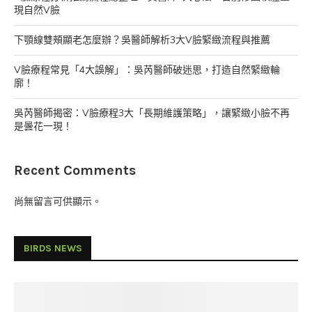
現自然V臉
下顎線雙頰顯老怎麼辦？吳醫師解析3大V臉緊緻流程與推薦
V臉療程常見「4大誤解」：吳芮醫師破迷思，打造自然緊緻輪
廓！
吳芮醫師揭密：V臉療程3大「長期維護策略」，讓緊緻小臉不再
是曇花一現！
Recent Comments
尚無留言可供顯示。
BIRDS NEWS