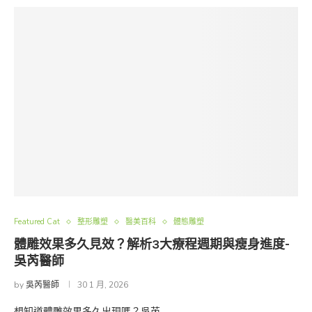
Featured Cat
整形雕塑
醫美百科
體態雕塑
體雕效果多久見效？解析3大療程週期與瘦身進度-
吳芮醫師
by
吳芮醫師
30 1 月, 2026
想知道體雕效果多久出現嗎？吳芮 …