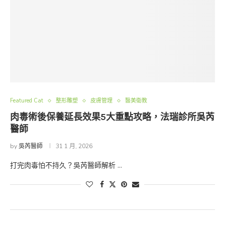
Featured Cat
整形雕塑
皮膚管理
醫美衛教
肉毒術後保養延長效果5大重點攻略，法瑞診所吳芮
醫師
by
吳芮醫師
31 1 月, 2026
打完肉毒怕不持久？吳芮醫師解析 …