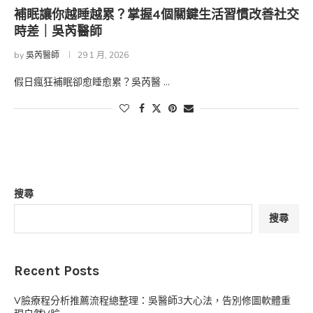
補眠讓你越睡越累？掌握4個關鍵生活習慣改善社交
時差｜吳芮醫師
by
吳芮醫師
29 1 月, 2026
假日瘋狂補眠卻愈睡愈累？吳芮醫 …
搜尋
搜尋
Recent Posts
V臉療程分析推薦流程總整理：吳醫師3大心法，告別修圖軟體重