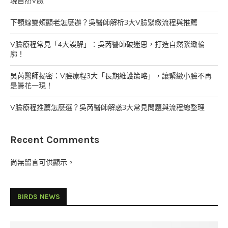
現自然V臉
下顎線雙頰顯老怎麼辦？吳醫師解析3大V臉緊緻流程與推薦
V臉療程常見「4大誤解」：吳芮醫師破迷思，打造自然緊緻輪
廓！
吳芮醫師揭密：V臉療程3大「長期維護策略」，讓緊緻小臉不再
是曇花一現！
V臉療程推薦怎麼選？吳芮醫師解惑3大常見問題與流程總整理
Recent Comments
尚無留言可供顯示。
BIRDS NEWS