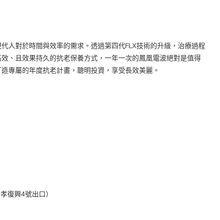
代人對於時間與效率的需求。透過第四代FLX技術的升級，治療過程
高效、且效果持久的抗老保養方式，一年一次的鳳凰電波絕對是值得
打造專屬的年度抗老計畫，聰明投資，享受長效美麗。
忠孝復興4號出口）