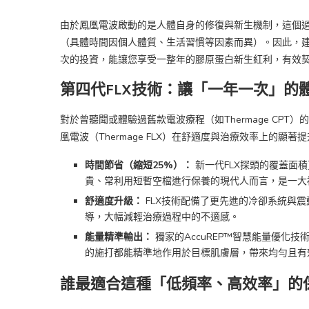
由於鳳凰電波啟動的是人體自身的修復與新生機制，這個過
（具體時間因個人體質、生活習慣等因素而異）。因此，
次的投資，能讓您享受一整年的膠原蛋白新生紅利，有效
第四代FLX技術：讓「一年一次」的
對於曾聽聞或體驗過舊款電波療程（如Thermage CP
凰電波（Thermage FLX）在舒適度與治療效率上的
時間節省（縮短25%）：
新一代FLX探頭的覆蓋面
貴、常利用短暫空檔進行保養的現代人而言，是一大
舒適度升級：
FLX技術配備了更先進的冷卻系統與
導，大幅減輕治療過程中的不適感。
能量精準輸出：
獨家的AccuREP™智慧能量優化
的施打都能精準地作用於目標肌膚層，帶來均勻且有
誰最適合這種「低頻率、高效率」的