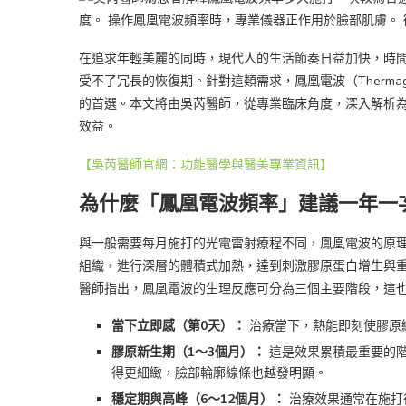
在追求年輕美麗的同時，現代人的生活節奏日益加快，時
受不了冗長的恢復期。針對這類需求，鳳凰電波（Therma
的首選。本文將由吳芮醫師，從專業臨床角度，深入解析
效益。
【吳芮醫師官網：功能醫學與醫美專業資訊】
為什麼「鳳凰電波頻率」建議一年一
與一般需要每月施打的光電雷射療程不同，鳳凰電波的原理在於
組織，進行深層的體積式加熱，達到刺激膠原蛋白增生與
醫師指出，鳳凰電波的生理反應可分為三個主要階段，這
當下立即感（第0天）：
治療當下，熱能即刻使膠原
膠原新生期（1～3個月）：
這是效果累積最重要的
得更細緻，臉部輪廓線條也越發明顯。
穩定期與高峰（6～12個月）：
治療效果通常在施打