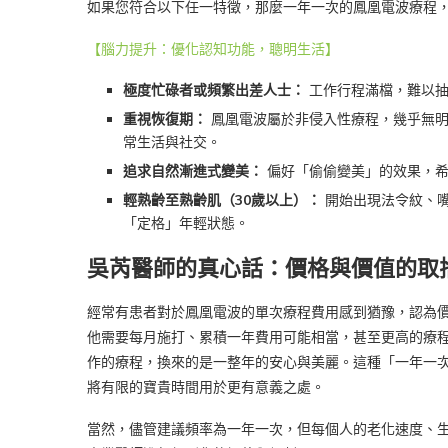
如果您符合以下任一特徵，那麼一年一次的鳳凰電波療程
【腦力提升：優化認知功能，聰明生活】
極度忙碌者或頻繁出差人士：
工作行程滿檔，難以抽
重視恢復期：
鳳凰電波屬於非侵入性療程，幾乎無明
常生活與社交。
追求自然漸進式變美：
偏好「偷偷變美」的效果，希
輕熟齡至熟齡肌（30歲以上）：
開始出現法令紋、嘴
「定格」年輕狀態。
吳芮醫師的真心話：價格與價值的取
經常有患者對於鳳凰電波的單次療程費用感到猶豫，認為
他需要每月施打、累積一年費用可能相當，甚至更高的療程
作的療程，換來的是一整年的安心與美麗。這種「一年一
將有限的寶貴時間用於更有意義之處。
當然，儘管建議頻率為一年一次，但每個人的老化速度、