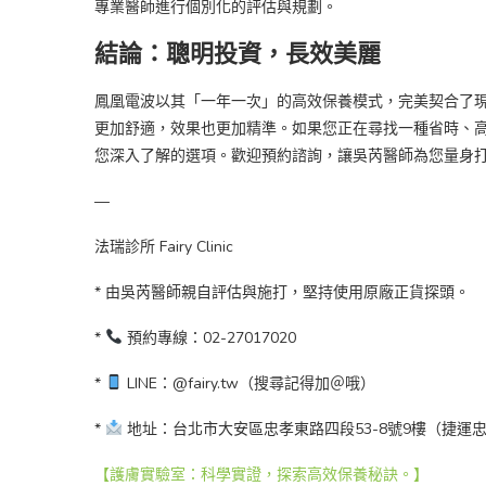
專業醫師進行個別化的評估與規劃。
結論：聰明投資，長效美麗
鳳凰電波以其「一年一次」的高效保養模式，完美契合了現
更加舒適，效果也更加精準。如果您正在尋找一種省時、
您深入了解的選項。歡迎預約諮詢，讓吳芮醫師為您量身
—
法瑞診所 Fairy Clinic
* 由吳芮醫師親自評估與施打，堅持使用原廠正貨探頭。
*
預約專線：02-27017020
*
LINE：@fairy.tw（搜尋記得加＠哦）
*
地址：台北市大安區忠孝東路四段53-8號9樓（捷運
【護膚實驗室：科學實證，探索高效保養秘訣。】