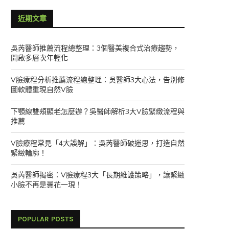
近期文章
吳芮醫師推薦流程總整理：3個醫美複合式治療趨勢，
開啟多層次年輕化
V臉療程分析推薦流程總整理：吳醫師3大心法，告別修
圖軟體重現自然V臉
下顎線雙頰顯老怎麼辦？吳醫師解析3大V臉緊緻流程與
推薦
V臉療程常見「4大誤解」：吳芮醫師破迷思，打造自然
緊緻輪廓！
吳芮醫師揭密：V臉療程3大「長期維護策略」，讓緊緻
小臉不再是曇花一現！
POPULAR POSTS