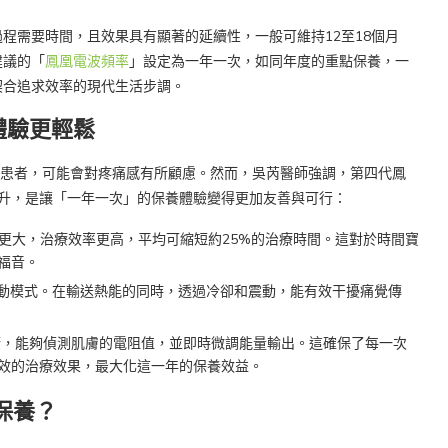
程需要時間，且效果具有顯著的延續性，一般可維持12至18個月
建議的「
鳳凰電波頻率
」設定為一年一次，如同年度的重點保養，一
契合追求效率的現代生活步調。
體驗更輕鬆
T）的患者，可能會對疼痛感有所顧慮。然而，吳芮醫師強調，第四代鳳
顯著提升，是讓「一年一次」的保養體驗變得更加友善與可行：
積更大，治療效率更高，平均可縮短約25%的治療時間。這對於時間寶
福音。
震動模式。在輸送熱能的同時，透過冷卻和震動，能有效干擾痛覺傳
技術，能夠偵測肌膚的電阻值，並即時微調能量輸出。這確保了每一次
效的治療效果，最大化這一年的保養效益。
保養？