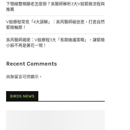
下顎線雙頰顯老怎麼辦？吳醫師解析3大V臉緊緻流程與
推薦
V臉療程常見「4大誤解」：吳芮醫師破迷思，打造自然
緊緻輪廓！
吳芮醫師揭密：V臉療程3大「長期維護策略」，讓緊緻
小臉不再是曇花一現！
Recent Comments
尚無留言可供顯示。
BIRDS NEWS