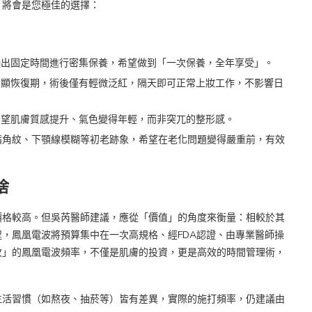
，將會是您極佳的選擇：
出固定時間進行密集保養，希望做到「一次保養，全年享受」。
顯恢復期，術後僅有輕微泛紅，隔天即可正常上妝工作，不影響日
望肌膚質感提升、氣色變得年輕，而非突兀的整形感。
角紋、下顎線模糊等初老跡象，希望在老化問題變得嚴重前，有效
捨
價格較高。但吳芮醫師建議，應從「價值」的角度來衡量：相較於其
，鳳凰電波將預算集中在一次高規格、經FDA認證、由專業醫師操
次」的鳳凰電波頻率，不僅是肌膚的投資，更是高效的時間管理術，
生活習慣（如熬夜、抽菸等）皆有差異，實際的施打頻率，仍建議由