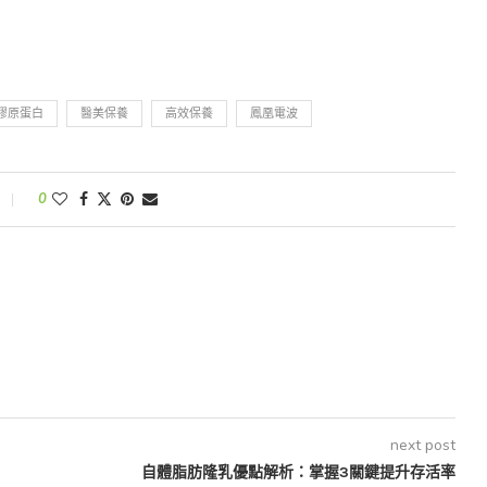
膠原蛋白
醫美保養
高效保養
鳳凰電波
0
next post
自體脂肪隆乳優點解析：掌握3關鍵提升存活率