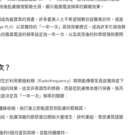
間成為最寶貴的資產。許多愛美人士不希望頻繁往返醫美診所，或是
ge FLX）以其獨特的「一年一次」高效保養模式，成為許多忙碌族群
為何鳳凰電波的頻率設定為一年一次，以及其背後的科學原理與實際
次？
利用單極射頻（Radiofrequency）將熱能傳導至真皮層與皮下
重組的效果。這並非表面性的修飾，而是從肌膚根本進行保養。吳芮
也是決定其「一年一次」頻率的關鍵：
纖維收縮，施打後立即能感受到肌膚的緊緻感。
階段。肌膚深層的膠原蛋白開始大量增生、排列重組，使皮膚質感變
後約6個月達到高峰，並能持續維持。