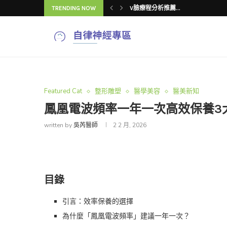
TRENDING NOW
下顎線雙頰顯老怎...
V臉療程常見「4...
吳芮醫師揭密：V...
V臉療程推薦怎麼...
吳芮醫師揭秘：V...
V臉療程改善臉型...
V臉療程效果與注...
4種V臉療程改善...
Featured Cat
整形雕塑
醫學美容
醫美新知
鳳凰電波頻率一年一次高效保養3
written by
吳芮醫師
2 2 月, 2026
目錄
引言：效率保養的選擇
為什麼「鳳凰電波頻率」建議一年一次？