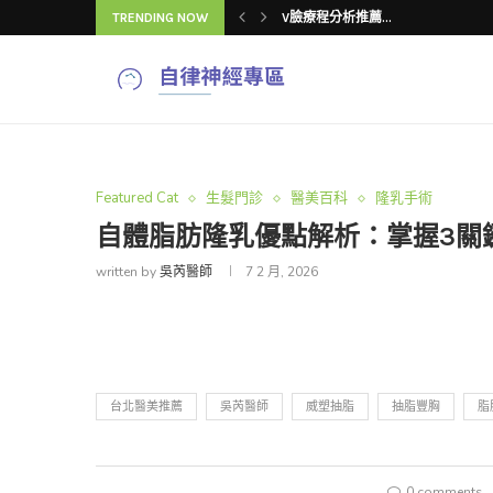
TRENDING NOW
下顎線雙頰顯老怎...
V臉療程常見「4...
吳芮醫師揭密：V...
V臉療程推薦怎麼...
吳芮醫師揭秘：V...
V臉療程改善臉型...
V臉療程效果與注...
4種V臉療程改善...
Featured Cat
生髮門診
醫美百科
隆乳手術
自體脂肪隆乳優點解析：掌握3關
written by
吳芮醫師
7 2 月, 2026
台北醫美推薦
吳芮醫師
威塑抽脂
抽脂豐胸
脂
0 comments