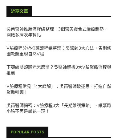
近期文章
吳芮醫師推薦流程總整理：3個醫美複合式治療趨勢，
開啟多層次年輕化
V臉療程分析推薦流程總整理：吳醫師3大心法，告別修
圖軟體重現自然V臉
下顎線雙頰顯老怎麼辦？吳醫師解析3大V臉緊緻流程與
推薦
V臉療程常見「4大誤解」：吳芮醫師破迷思，打造自然
緊緻輪廓！
吳芮醫師揭密：V臉療程3大「長期維護策略」，讓緊緻
小臉不再是曇花一現！
POPULAR POSTS