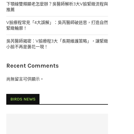
下顎線雙頰顯老怎麼辦？吳醫師解析3大V臉緊緻流程與
推薦
V臉療程常見「4大誤解」：吳芮醫師破迷思，打造自然
緊緻輪廓！
吳芮醫師揭密：V臉療程3大「長期維護策略」，讓緊緻
小臉不再是曇花一現！
Recent Comments
尚無留言可供顯示。
BIRDS NEWS