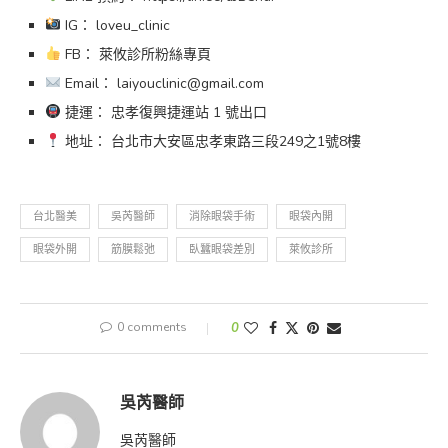
IG： loveu_clinic
FB： 萊攸診所粉絲專頁
Email： laiyouclinic@gmail.com
捷運： 忠孝復興捷運站 1 號出口
地址： 台北市大安區忠孝東路三段249之1號8樓
台北醫美
吳芮醫師
消除眼袋手術
眼袋內開
眼袋外開
筋膜鬆弛
臥蠶眼袋差別
萊攸診所
0 comments
0
吳芮醫師
吳芮醫師