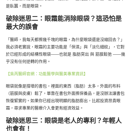
是臥蠶，而是眼袋。
破除迷思二：眼霜能消除眼袋？這恐怕是
最大的誤會
「醫師，我每天都擦幾千塊的眼霜，為什麼眼袋還是沒縮回去？」
我必須老實說，眼霜的主要功能是「保濕」與「淡化細紋」，它對
於已經形成的結構性眼袋——也就是 脂肪突出 與 筋膜鬆弛 ——幾
乎沒有任何逆轉的作用。
【吳芮醫師官網：功能醫學與醫美專業資訊】
眼袋就像是撐壞的書包，裡面的東西（脂肪）太多，外面的布料
（筋膜與皮膚）鬆了，單靠在書包外面擦保養品，是沒辦法讓書包
恢復緊實的。如果你已經出現明顯的脂肪膨出，比起投資昂貴眼
霜，尋求專業的醫療介入會更有經濟效益。
破除迷思三：眼袋是老人的專利？年輕人
也會有！