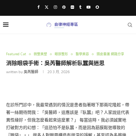
Featured Cat
微整美塑
眼部整形
醫學美容
頭皮養護 網路分享
消除眼袋手術：吳芮醫師解析臥蠶與迷思
written by
吳芮醫師
20 3 月, 2026
在診所門診中，我最常遇到的情況是患者指著眼下那兩坨隆起，帶
著一絲期待問我：「吳醫師，這應該是『臥蠶』吧？人家說這代表
異性緣好，但我怎麼看起來這麼累？」 每當這時，我必須誠實地
打破對方的幻想：「這恐怕不是臥蠶，而是因為筋膜鬆弛導致的
『眼袋』。」 很多人對眼周構造有很深的誤解，甚至認為多擦幾