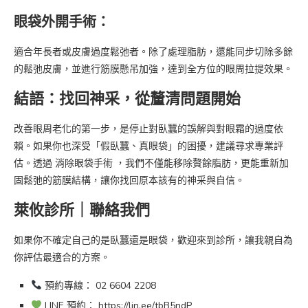
眼袋外開手術：
適合年長者或皮膚過度鬆弛者。除了處理脂肪，還能同步切除多餘
的鬆弛皮膚，並進行筋膜懸吊加強，達到全方位的眼周拉提效果。
結語：找回神采，從釐清問題開始
改善眼周老化的第一步，是停止對臥蠶的誤解與對眼霜的過度依
賴。如果你也深受「假臥蠶、真眼袋」的困擾，建議尋求專業評
估。透過 消除眼袋手術 ，我們不僅能移除贅餘脂肪，更能重新加
固鬆弛的筋膜結構，讓你找回原本該有的神采與自信。
萊攸診所｜聯絡我們
如果你不確定自己的是臥蠶還是眼袋，歡迎來到診所，讓我親自為
你評估最適合的方案。
預約專線： 02 6604 2208
LINE 預約： https://lin.ee/tbB5ndP