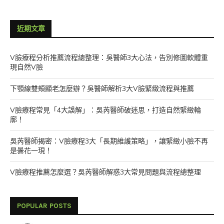
近期文章
V臉療程分析推薦流程總整理：吳醫師3大心法，告別修圖軟體重
現自然V臉
下顎線雙頰顯老怎麼辦？吳醫師解析3大V臉緊緻流程與推薦
V臉療程常見「4大誤解」：吳芮醫師破迷思，打造自然緊緻輪
廓！
吳芮醫師揭密：V臉療程3大「長期維護策略」，讓緊緻小臉不再
是曇花一現！
V臉療程推薦怎麼選？吳芮醫師解惑3大常見問題與流程總整理
POPULAR POSTS