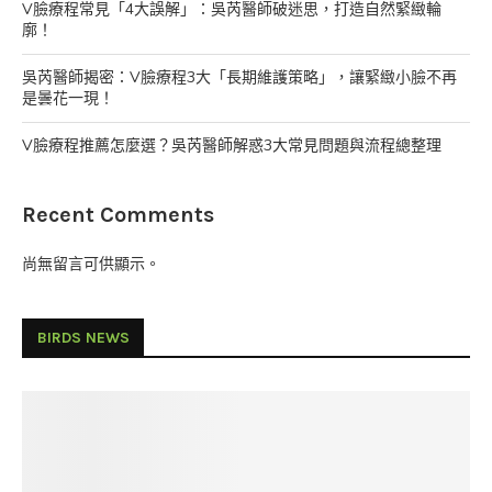
V臉療程常見「4大誤解」：吳芮醫師破迷思，打造自然緊緻輪
廓！
吳芮醫師揭密：V臉療程3大「長期維護策略」，讓緊緻小臉不再
是曇花一現！
V臉療程推薦怎麼選？吳芮醫師解惑3大常見問題與流程總整理
Recent Comments
尚無留言可供顯示。
BIRDS NEWS