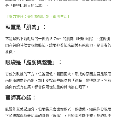
是「長得比較大的臥蠶」。
【腦力提升：優化認知功能，聰明生活】
臥蠶是「肌肉」：
它是緊貼下睫毛緣的一條約 5-7mm 的肌肉（眼輪匝肌）。這條肌
肉在笑的時候會收縮鼓起，讓眼神看起來甜美有親和力，是青春的
象徵。
眼袋是「脂肪與鬆弛」：
它位於臥蠶的下方，位置更低、範圍更大。形成的原因主要是眼眶
內的脂肪向外凸出，加上支撐這些脂肪的「筋膜」變得鬆弛。它無
論你有沒有在笑，都會像兩塊沈重的贅肉掛在眼下。
醫師真心話：
臥蠶能幫美感加分，但眼袋只會讓你顯老、顯疲憊。如果你發現眼
下的隆起伴隨著明顯的陰影（淚溝），且範圍不斷下墜，那絕對不