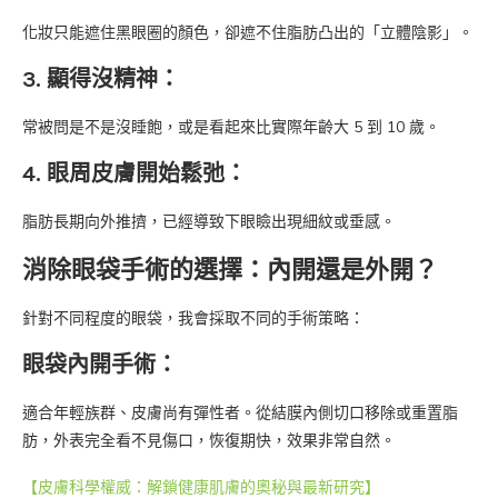
化妝只能遮住黑眼圈的顏色，卻遮不住脂肪凸出的「立體陰影」。
3. 顯得沒精神：
常被問是不是沒睡飽，或是看起來比實際年齡大 5 到 10 歲。
4. 眼周皮膚開始鬆弛：
脂肪長期向外推擠，已經導致下眼瞼出現細紋或垂感。
消除眼袋手術的選擇：內開還是外開？
針對不同程度的眼袋，我會採取不同的手術策略：
眼袋內開手術：
適合年輕族群、皮膚尚有彈性者。從結膜內側切口移除或重置脂
肪，外表完全看不見傷口，恢復期快，效果非常自然。
【皮膚科學權威：解鎖健康肌膚的奧秘與最新研究】