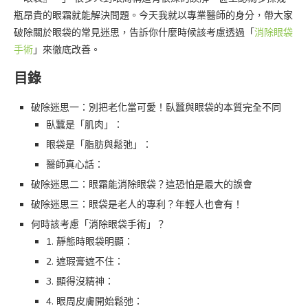
瓶昂貴的眼霜就能解決問題。今天我就以專業醫師的身分，帶大家
破除關於眼袋的常見迷思，告訴你什麼時候該考慮透過「
消除眼袋
手術
」來徹底改善。
目錄
破除迷思一：別把老化當可愛！臥蠶與眼袋的本質完全不同
臥蠶是「肌肉」：
眼袋是「脂肪與鬆弛」：
醫師真心話：
破除迷思二：眼霜能消除眼袋？這恐怕是最大的誤會
破除迷思三：眼袋是老人的專利？年輕人也會有！
何時該考慮「消除眼袋手術」？
1. 靜態時眼袋明顯：
2. 遮瑕膏遮不住：
3. 顯得沒精神：
4. 眼周皮膚開始鬆弛：