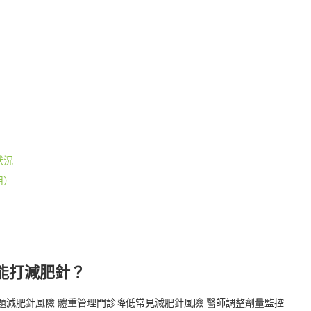
）
狀況
用）
能打減肥針？