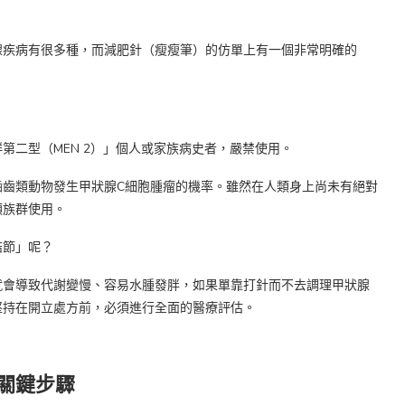
腺疾病有很多種，而減肥針（瘦瘦筆）的仿單上有一個非常明確的
第二型（MEN 2）」個人或家族病史者，嚴禁使用。
嚙齒類動物發生甲狀腺C細胞腫瘤的機率。雖然在人類身上尚未有絕對
類族群使用。
結節」呢？
就會導致代謝變慢、容易水腫發胖，如果單靠打針而不去調理甲狀腺
堅持在開立處方前，必須進行全面的醫療評估。
個關鍵步驟