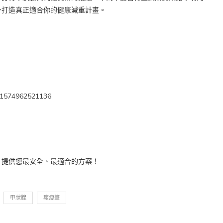
身打造真正適合你的健康減重計畫。
=61574962521136
，提供您最安全、最適合的方案！
甲狀腺
瘦瘦筆