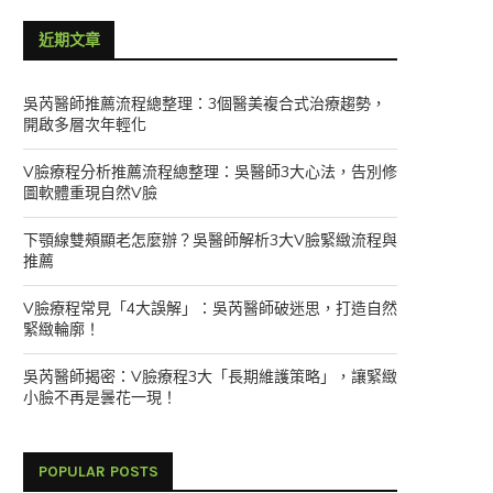
近期文章
吳芮醫師推薦流程總整理：3個醫美複合式治療趨勢，
開啟多層次年輕化
V臉療程分析推薦流程總整理：吳醫師3大心法，告別修
圖軟體重現自然V臉
下顎線雙頰顯老怎麼辦？吳醫師解析3大V臉緊緻流程與
推薦
V臉療程常見「4大誤解」：吳芮醫師破迷思，打造自然
緊緻輪廓！
吳芮醫師揭密：V臉療程3大「長期維護策略」，讓緊緻
小臉不再是曇花一現！
POPULAR POSTS