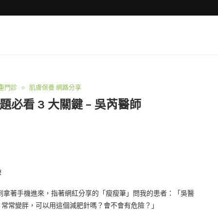
重門診
肌膚保養 網路分享
看 3 大關鍵 – 吳芮醫師
驟
到拿著手機進來，指著網紅分享的「瘦瘦筆」問我的患者：「吳醫
，常常變胖，可以用這個減肥針嗎？會不會有危險？」