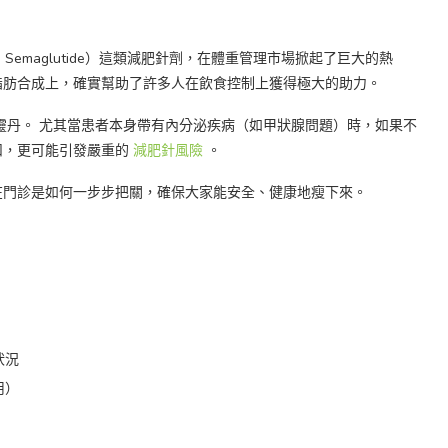
de、Semaglutide）這類減肥針劑，在體重管理市場掀起了巨大的熱
脂肪合成上，確實幫助了許多人在飲食控制上獲得極大的助力。
靈丹。 尤其當患者本身帶有內分泌疾病（如甲狀腺問題）時，如果不
扣，更可能引發嚴重的
減肥針風險
。
在門診是如何一步步把關，確保大家能安全、健康地瘦下來。
）
狀況
用）