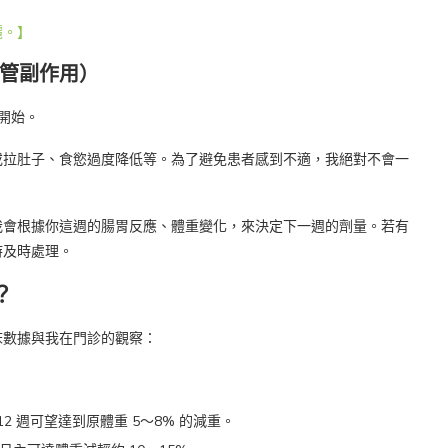
麗。】
管副作用）
開始。
或拉肚子、食慾過度降低等。為了避免患者感到不適，我絕對不會一
我會根據你這週的腸胃反應、體重變化，來決定下一週的劑量。若有
時及時處理。
？
床數據與我在門診的觀察：
 約 12 週可望達到原體重 5～8% 的減重。