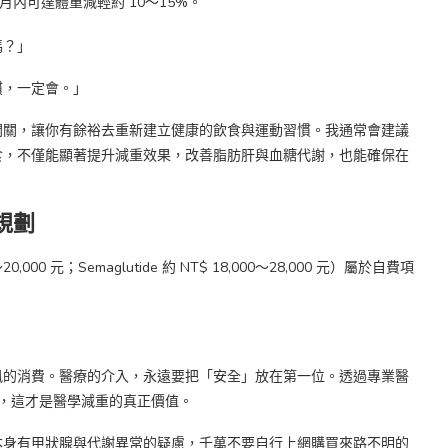
6 個月內可達體重減輕約 10～15%。
嗎？」
慣，一定會。」
開關，讓你有餘裕去重新建立健康的飲食與運動習慣。我通常會建議
食，不僅能顯著提升減重效果，改善脂肪肝與血糖代謝，也能確保在
規劃
0,000 元；Semaglutide 約 NT$ 18,000～28,000 元）屬於自費項
風的消費。醫療的介入，永遠要把「安全」放在第一位。透過專業醫
 ，這才是醫學減重的真正價值。
本身有甲狀腺與代謝異常的疑慮，千萬不要自行上網購買來路不明的