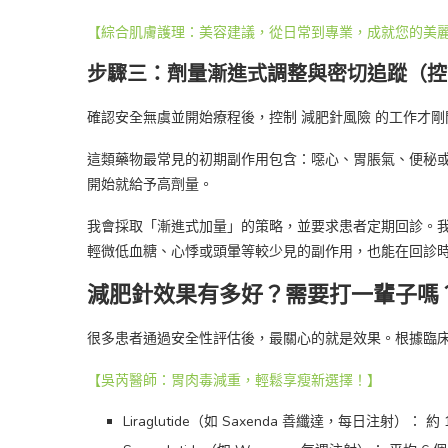
【綜合肌膚護理：美容建議，從日常到專業，成就您的美
步驟三：劑量漸進式調整與密切追蹤（控
確認安全無虞並開始療程後，控制 減肥針風險 的工作才剛
這類藥物最常見的初期副作用包含：噁心、胃脹氣、便秘
開始就給予高劑量。
我會採取「漸進式加量」的策略，並要求患者定期回診。
輕微低血糖、心悸或頭暈等較少見的副作用，也能在回診
減肥針效果有多好？需要打一輩子嗎
很多患者通過安全性評估後，最關心的就是效果。根據臨
【吳芮醫師：胃肉毒減重，輕鬆享瘦新選擇！】
Liraglutide（如 Saxenda 善纖達，每日注射）：