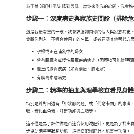
為了將 減肥針風險 降到最低，當你來到我的診間，我會
步驟一：深度病史與家族史問診（排除危
這是我最看重的一環。我會詳細詢問你的個人與家族病史
會將你列入「不適合使用」的名單，或者建議其他替代方
孕婦或正在哺乳中的婦女
曾有胰臟炎或慢性胰臟疾病病史（因藥物可能使胰臟
嚴重的腸胃疾病（如胃潰瘍、腸阻塞）
有胰島素瘤病史
步驟二：精準的抽血與理學檢查看見身體
特別是針對自述有「甲狀腺問題」或「代謝卡關」的患者，我
糖、糖化血色素、肝腎功能與血脂等。
這不僅是為了評估你是否適合使用減肥針，更是為了找出
步協助調整甲狀腺功能，這樣搭配減肥針才能事半功倍。