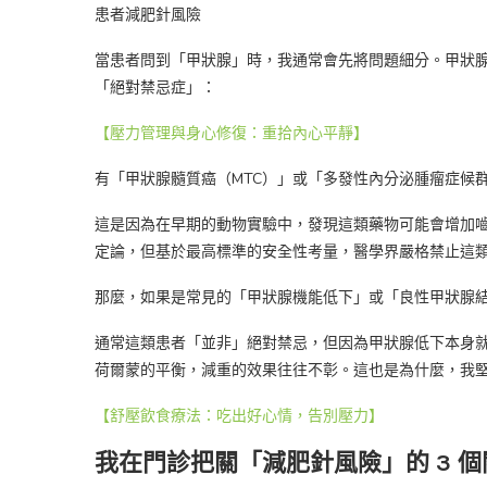
當患者問到「甲狀腺」時，我通常會先將問題細分。甲狀
「絕對禁忌症」：
【壓力管理與身心修復：重拾內心平靜】
有「甲狀腺髓質癌（MTC）」或「多發性內分泌腫瘤症候群
這是因為在早期的動物實驗中，發現這類藥物可能會增加
定論，但基於最高標準的安全性考量，醫學界嚴格禁止這
那麼，如果是常見的「甲狀腺機能低下」或「良性甲狀腺
通常這類患者「並非」絕對禁忌，但因為甲狀腺低下本身
荷爾蒙的平衡，減重的效果往往不彰。這也是為什麼，我
【舒壓飲食療法：吃出好心情，告別壓力】
我在門診把關「減肥針風險」的 3 