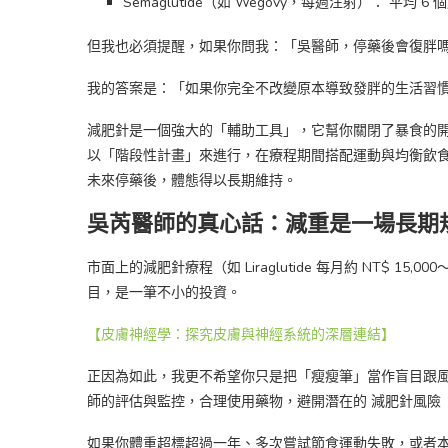
Semaglutide（如 Wegovy，每週注射）： 平均 
但我也必須提醒，如果你問我：「吳醫師，停藥後會復胖
我的答案是：「如果你完全不改變原本導致發胖的生活習
減肥針是一個強大的「輔助工具」，它幫你關閉了暴食的
以「階段性計畫」來進行，在療程期間搭配運動與均衡飲
未來停藥後，體態得以長期維持。
吳芮醫師的真心話：減重是一場長期
市面上的減肥針療程（如 Liraglutide 每月約 NT$ 15,000～2
目，是一筆不小的投資。
【皮膚神經學：探究皮膚與神經系統的深層連結】
正因為如此，我更不希望你只是把「瘦瘦筆」當作盲目跟
師的評估與監控，合理使用藥物，避開潛在的 減肥針風險
如果你體重超標超過一年、多次嘗試節食運動失敗，或者