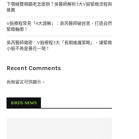
下顎線雙頰顯老怎麼辦？吳醫師解析3大V臉緊緻流程與
推薦
V臉療程常見「4大誤解」：吳芮醫師破迷思，打造自然
緊緻輪廓！
吳芮醫師揭密：V臉療程3大「長期維護策略」，讓緊緻
小臉不再是曇花一現！
Recent Comments
尚無留言可供顯示。
BIRDS NEWS