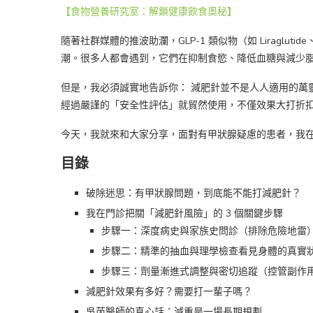
【食物營養研究室：解鎖健康飲食奧秘】
隨著社群媒體的推波助瀾，GLP-1 類似物（如 Liragluti
潮。很多人都會遇到，它們在抑制食慾、降低血糖與減少
但是，我必須誠實地告訴你： 減肥針並不是人人適用的萬
經過嚴謹的「安全性評估」就貿然使用，不僅效果大打折
今天，我就來和大家分享，面對有甲狀腺疑慮的患者，我
目錄
破除迷思：有甲狀腺問題，到底能不能打減肥針？
我在門診把關「減肥針風險」的 3 個關鍵步驟
步驟一：深度病史與家族史問診（排除危險地雷
步驟二：精準的抽血與理學檢查看見身體的真實
步驟三：劑量漸進式調整與密切追蹤（控管副作
減肥針效果有多好？需要打一輩子嗎？
吳芮醫師的真心話：減重是一場長期規劃