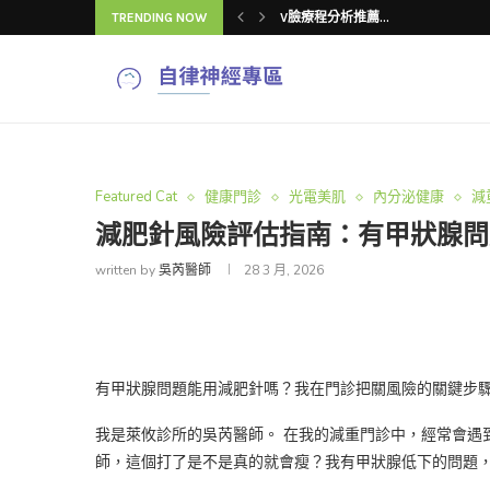
TRENDING NOW
下顎線雙頰顯老怎...
V臉療程常見「4...
吳芮醫師揭密：V...
V臉療程推薦怎麼...
吳芮醫師揭秘：V...
V臉療程改善臉型...
V臉療程效果與注...
4種V臉療程改善...
Featured Cat
健康門診
光電美肌
內分泌健康
減
減肥針風險評估指南：有甲狀腺問題必
written by
吳芮醫師
28 3 月, 2026
有甲狀腺問題能用減肥針嗎？我在門診把關風險的關鍵步
我是萊攸診所的吳芮醫師。 在我的減重門診中，經常會遇
師，這個打了是不是真的就會瘦？我有甲狀腺低下的問題