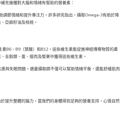
中補充幾種對大腦和情緒有幫助的營養素：
調節情緒和提升專注力。許多研究指出，攝取Omega-3有助於降
魚、亞麻籽油及核桃。
素B6、B9（葉酸）和B12。這些維生素能促進神經傳導物質的產
菜、全穀類、蛋、瘦肉及堅果中獲得這些維生素。
焦慮與失眠問題。適量攝取鎂不僅可以幫助情緒平衡，還能舒緩肌肉
助於提升整體的腦力。當我們的身體得到足夠的營養支持，心情自然