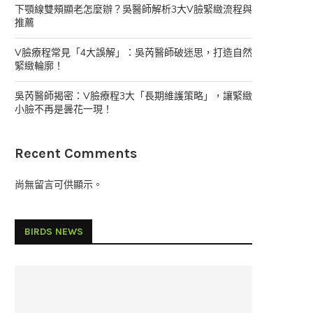
下顎線雙頰顯老怎麼辦？吳醫師解析3大V臉緊緻流程與
推薦
V臉療程常見「4大誤解」：吳芮醫師破迷思，打造自然
緊緻輪廓！
吳芮醫師揭密：V臉療程3大「長期維護策略」，讓緊緻
小臉不再是曇花一現！
Recent Comments
尚無留言可供顯示。
BIRDS NEWS