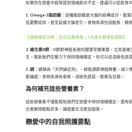
如果你在戀愛中經常感到情緒起伏不定，建議可以從飲食
1. Omega-3脂肪酸
：這種脂肪酸是大腦的結構成分，能幫助
低憂鬱症狀，甚至延緩大腦老化。食物來源包括鮭魚、鯖
【運動傷害治療：告別反覆疼痛！3大再生醫學新趨勢】
2. 維生素B群
：B群對神經系統的健康至關重要，尤其是維生
生，幫助我們在壓力下保持情緒穩定。你可以從深綠色蔬
3. 鎂
：被稱為「天然鎮定劑」，鎂能調節神經興奮，減少
緊繃感。食物來源有香蕉、深綠色蔬菜、堅果及豆類。
為何補充這些營養素？
這些營養素不僅能幫助我們在戀愛中保持情緒穩定，還有
也會變得輕鬆許多，讓戀愛生活更加甜美。
戀愛中的自我照護要點