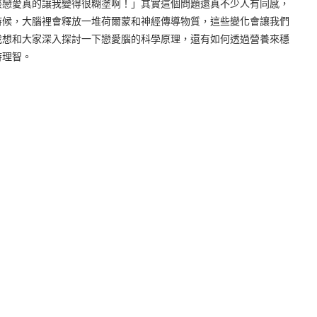
談戀愛真的讓我變得很糊塗啊！」其實這個問題還真不少人有同感，
時候，大腦裡會釋放一堆荷爾蒙和神經傳導物質，這些變化會讓我們
我想和大家深入探討一下戀愛腦的科學原理，還有如何透過營養來穩
持理智。