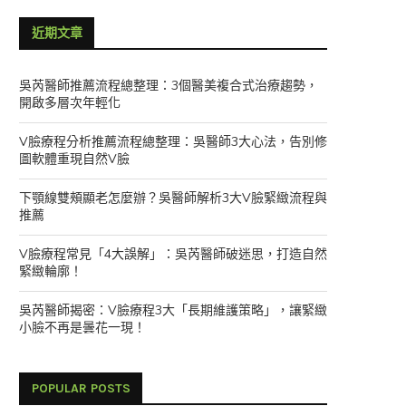
近期文章
吳芮醫師推薦流程總整理：3個醫美複合式治療趨勢，
開啟多層次年輕化
V臉療程分析推薦流程總整理：吳醫師3大心法，告別修
圖軟體重現自然V臉
下顎線雙頰顯老怎麼辦？吳醫師解析3大V臉緊緻流程與
推薦
V臉療程常見「4大誤解」：吳芮醫師破迷思，打造自然
緊緻輪廓！
吳芮醫師揭密：V臉療程3大「長期維護策略」，讓緊緻
小臉不再是曇花一現！
POPULAR POSTS