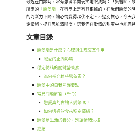
最近在門診時，常有患者半開玩笑地跟我說：「吳醫師，
所謂的「
戀愛腦
」在科學上是有其根據的。在我們戀愛的
的判斷力下降，讓心情變得起伏不定。不過別擔心，今天
定情緒、提升思維清晰度，讓我們在愛情的甜蜜中也能保
文章目錄
戀愛腦是什麼？心理與生理交互作用
戀愛的正向影響
穩定情緒的關鍵營養素
為何補充這些營養素？
戀愛中的自我照護要點
常見問題解答（FAQ）
戀愛真的會讓人變笨嗎？
如何透過飲食來穩定情緒？
戀愛是生活的養分，別讓情緒失控
總結