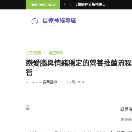
TRENDING NOW
下顎線雙頰顯老怎...
V臉療程常見「4...
吳芮醫師揭密：V...
V臉療程推薦怎麼...
吳芮醫師揭秘：V...
V臉療程改善臉型...
V臉療程效果與注...
4種V臉療程改善...
心理健康
醫療衛教
戀愛腦與情緒穩定的營養推薦流程
智
written by
吳芮醫師
3 6 月, 2026
戀愛腦