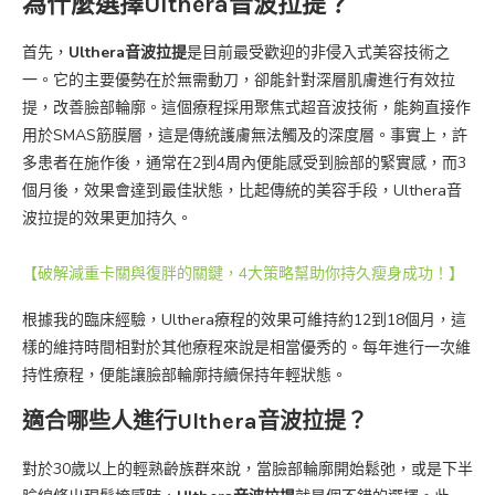
為什麼選擇Ulthera音波拉提？
首先，
Ulthera音波拉提
是目前最受歡迎的非侵入式美容技術之
一。它的主要優勢在於無需動刀，卻能針對深層肌膚進行有效拉
提，改善臉部輪廓。這個療程採用聚焦式超音波技術，能夠直接作
用於SMAS筋膜層，這是傳統護膚無法觸及的深度層。事實上，許
多患者在施作後，通常在2到4周內便能感受到臉部的緊實感，而3
個月後，效果會達到最佳狀態，比起傳統的美容手段，Ulthera音
波拉提的效果更加持久。
【破解減重卡關與復胖的關鍵，4大策略幫助你持久瘦身成功！】
根據我的臨床經驗，Ulthera療程的效果可維持約12到18個月，這
樣的維持時間相對於其他療程來說是相當優秀的。每年進行一次維
持性療程，便能讓臉部輪廓持續保持年輕狀態。
適合哪些人進行Ulthera音波拉提？
對於30歲以上的輕熟齡族群來說，當臉部輪廓開始鬆弛，或是下半