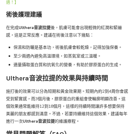
適！】
術後護理建議
在完成
Ulthera音波拉提
後，肌膚可能會出現輕微的紅潤和緊繃
感，這是正常反應。建議在術後注意以下幾點：
保濕和防曬是基本功，術後肌膚會較乾燥，記得加強保養。
至少兩週內避免高溫環境，如蒸氣室或三溫暖。
適量攝取蛋白質和抗氧化的營養，有助於膠原蛋白的生成。
Ulthera音波拉提的效果與持續時間
施打後的效果可以分為短期和黃金效果期。短期內約2到4周你會感
受到緊實感，而3個月後，膠原蛋白的重組會使輪廓明顯改善。這
個效果通常能維持12到18個月，這樣的持續時間讓許多想要保持
美麗的朋友都感到滿意。不過，若要持續維持這個效果，建議每年
進行一次
Ulthera音波拉提
的維護療程。