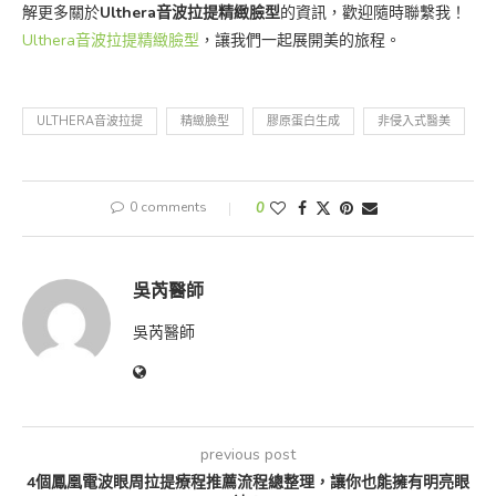
解更多關於
Ulthera音波拉提精緻臉型
的資訊，歡迎隨時聯繫我！
Ulthera音波拉提精緻臉型
，讓我們一起展開美的旅程。
ULTHERA音波拉提
精緻臉型
膠原蛋白生成
非侵入式醫美
0 comments
0
吳芮醫師
吳芮醫師
previous post
4個鳳凰電波眼周拉提療程推薦流程總整理，讓你也能擁有明亮眼