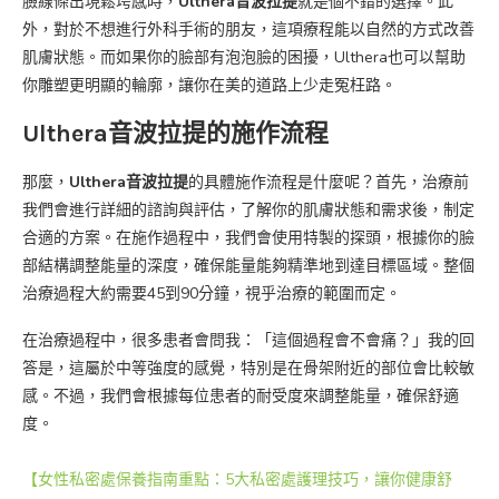
臉線條出現鬆垮感時，
Ulthera音波拉提
就是個不錯的選擇。此
外，對於不想進行外科手術的朋友，這項療程能以自然的方式改善
肌膚狀態。而如果你的臉部有泡泡臉的困擾，Ulthera也可以幫助
你雕塑更明顯的輪廓，讓你在美的道路上少走冤枉路。
Ulthera音波拉提的施作流程
那麼，
Ulthera音波拉提
的具體施作流程是什麼呢？首先，治療前
我們會進行詳細的諮詢與評估，了解你的肌膚狀態和需求後，制定
合適的方案。在施作過程中，我們會使用特製的探頭，根據你的臉
部結構調整能量的深度，確保能量能夠精準地到達目標區域。整個
治療過程大約需要45到90分鐘，視乎治療的範圍而定。
在治療過程中，很多患者會問我：「這個過程會不會痛？」我的回
答是，這屬於中等強度的感覺，特別是在骨架附近的部位會比較敏
感。不過，我們會根據每位患者的耐受度來調整能量，確保舒適
度。
【女性私密處保養指南重點：5大私密處護理技巧，讓你健康舒