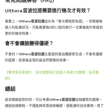
常見問題解答（FAQ）
Ulthera音波拉提需要進行幾次才有效？
事實上，
Ulthera音波拉提
設計為「單次療程即有感」，但根據每
個人的肌膚狀況，可能需要每6到12個月進行一次重複施作來達到
更好的維持效果。
會不會讓臉變得僵硬？
不會的！
Ulthera音波拉提
主要是刺激自體膠原生成，不會有僵硬
的感覺，改善後呈現的是自然緊緻的效果。
【醫學美容差異化：告別塑膠臉打造個人美感3大關鍵｜吳芮醫
師】
總結
追求精緻臉型的你，可以考慮
Ulthera音波拉提
這個優質的選擇。
通過這個療程，不僅能夠改善臉部輪廓，還能讓你自信重現。想了