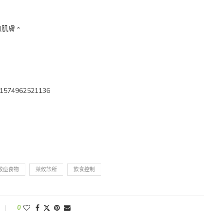
的肌膚。
=61574962521136
致痘食物
萊攸診所
飲食控制
0