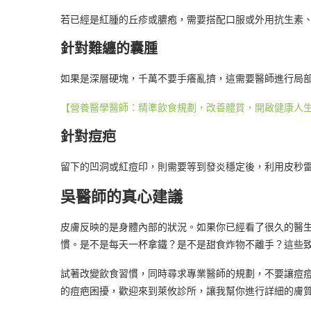
若已經是紅腫的丘疹或膿疱，需要搭配口服或外用抗生素
針對難纏的囊腫
如果是深層硬塊，千萬不要手癢亂擠，這需要醫師進行局
【營養醫學醫師：精準飲食規劃，改善體質，開啟健康人
針對痘疤
留下的凹洞或紅痘印，則需要等到發炎穩定後，利用皮秒
吳醫師的真心建議
皮膚反映的是身體內部的狀況。如果你已經看了很久的醫
慣。是不是每天一杯拿鐵？是不是甜食炸物不離手？這些
試著改變飲食習慣，同時尋求專業醫師的規劃，不要讓痘
的痘疤困擾，歡迎來到萊攸診所，讓我幫你進行詳細的膚