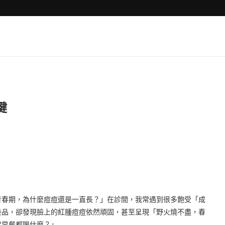
鍵
青春期，為什麼痘痘還是一直長？」在診間，我常遇到很多飽受「成
養品，卻發現臉上的紅腫痘痘依然頑固，甚至呈現「野火燒不盡，春
常早餐都喝什麼？」