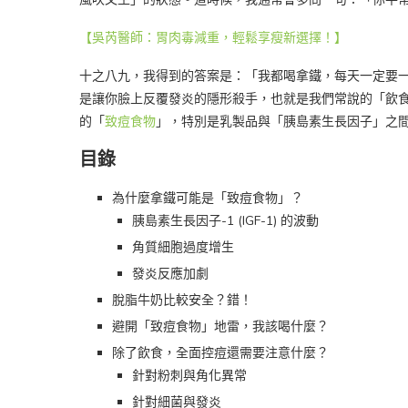
【吳芮醫師：胃肉毒減重，輕鬆享瘦新選擇！】
十之八九，我得到的答案是：「我都喝拿鐵，每天一定要
是讓你臉上反覆發炎的隱形殺手，也就是我們常說的「飲
的「
致痘食物
」，特別是乳製品與「胰島素生長因子」之
目錄
為什麼拿鐵可能是「致痘食物」？
胰島素生長因子-1 (IGF-1) 的波動
角質細胞過度增生
發炎反應加劇
脫脂牛奶比較安全？錯！
避開「致痘食物」地雷，我該喝什麼？
除了飲食，全面控痘還需要注意什麼？
針對粉刺與角化異常
針對細菌與發炎