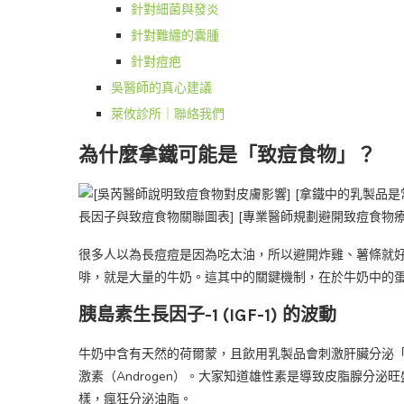
針對細菌與發炎
針對難纏的囊腫
針對痘疤
吳醫師的真心建議
萊攸診所｜聯絡我們
為什麼拿鐵可能是「致痘食物」？
很多人以為長痘痘是因為吃太油，所以避開炸雞、薯條就
啡，就是大量的牛奶。這其中的關鍵機制，在於牛奶中的
胰島素生長因子-1 (IGF-1) 的波動
牛奶中含有天然的荷爾蒙，且飲用乳製品會刺激肝臟分泌「胰島
激素（Androgen）。大家知道雄性素是導致皮脂腺分泌旺
樣，瘋狂分泌油脂。