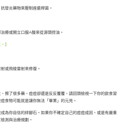
、抗發炎藥物來壓制痤瘡桿菌。
部治療或開立口服A酸來從源頭控油。
生。】
雷射或飛梭雷射來修復。
生、擦了很多藥，痘痘卻還是反反覆覆，請回頭檢視一下你的飲食習
致痘食物可能就是讓你無法「畢業」的元兇。
痘成為你自信的絆腳石。如果你不確定自己的痘痘成因，或是有嚴重
質檢測與治療規劃。