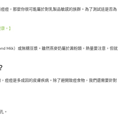
新痘痘，那麼你很可能屬於對乳製品敏感的族群。為了測試這是否為
：
健康。】
lmond Milk）或無糖豆漿。雖然燕麥奶屬於澱粉類，熱量要注意，但就
？
的，痘痘是多成因的皮膚疾病。除了避開致痘食物，我們還需要針對
孔。