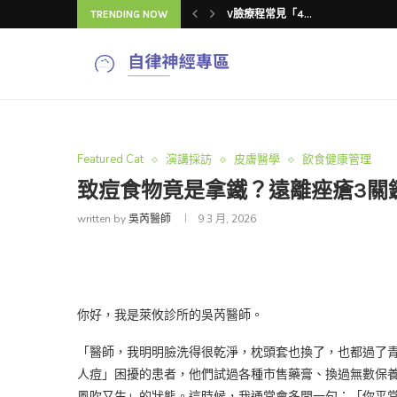
TRENDING NOW
V臉療程常見「4...
吳芮醫師揭密：V...
V臉療程推薦怎麼...
吳芮醫師揭秘：V...
V臉療程改善臉型...
V臉療程效果與注...
4種V臉療程改善...
4種V臉療程改善...
Featured Cat
演講採訪
皮膚醫學
飲食健康管理
致痘食物竟是拿鐵？遠離痤瘡3關
written by
吳芮醫師
9 3 月, 2026
你好，我是萊攸診所的吳芮醫師。
「醫師，我明明臉洗得很乾淨，枕頭套也換了，也都過了
人痘」困擾的患者，他們試過各種市售藥膏、換過無數保
風吹又生」的狀態。這時候，我通常會多問一句：「你平