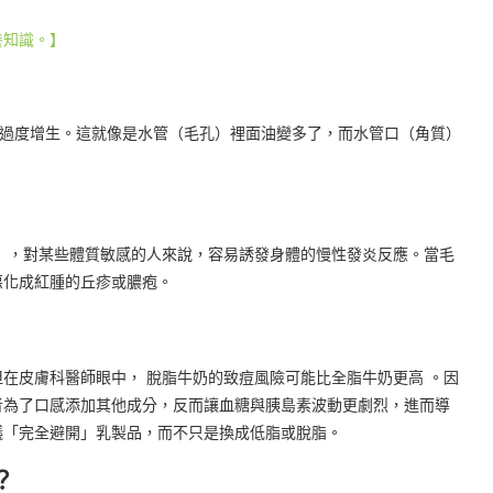
養知識。】
細胞過度增生。這就像是水管（毛孔）裡面油變多了，而水管口（角質）
otein），對某些體質敏感的人來說，容易誘發身體的慢性發炎反應。當毛
惡化成紅腫的丘疹或膿疱。
在皮膚科醫師眼中， 脫脂牛奶的致痘風險可能比全脂牛奶更高 。因
者為了口感添加其他成分，反而讓血糖與胰島素波動更劇烈，進而導
常建議「完全避開」乳製品，而不只是換成低脂或脫脂。
？