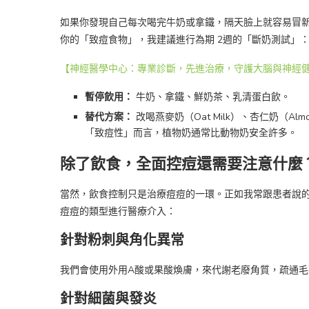
如果你發現自己每次喝完牛奶或拿鐵，隔天臉上就容易冒
你的「致痘食物」，我建議進行為期 2週的「斷奶測試」
【神經醫學中心：專業診斷，先進治療，守護大腦與神經
暫停飲用：
牛奶、拿鐵、鮮奶茶、乳清蛋白飲。
替代方案：
改喝燕麥奶（Oat Milk）、杏仁奶（A
「致痘性」而言，植物奶通常比動物奶安全許多。
除了飲食，全面控痘還需要注意什麼
當然，飲食控制只是治療痘痘的一環。正如我常跟患者說
痘痘的類型進行醫療介入：
針對粉刺與角化異常
我們會使用外用A酸或果酸煥膚，來代謝老廢角質，疏通毛
針對細菌與發炎