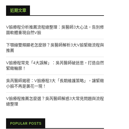
近期文章
V臉療程分析推薦流程總整理：吳醫師3大心法，告別修
圖軟體重現自然V臉
下顎線雙頰顯老怎麼辦？吳醫師解析3大V臉緊緻流程與
推薦
V臉療程常見「4大誤解」：吳芮醫師破迷思，打造自然
緊緻輪廓！
吳芮醫師揭密：V臉療程3大「長期維護策略」，讓緊緻
小臉不再是曇花一現！
V臉療程推薦怎麼選？吳芮醫師解惑3大常見問題與流程
總整理
POPULAR POSTS