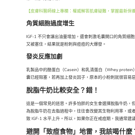
【皮膚科醫師線上專欄：權威解答肌膚疑難，掌握最新保
角質細胞過度增生
IGF-1 不只會讓出油量增加，還會刺激毛囊開口的角質
又被塞住，結果就是粉刺與痘痘的大爆發。
發炎反應加劇
乳製品中的酪蛋白（Casein）和乳清蛋白（Whey pr
囊已經阻塞，若再加上發炎因子，原本的小粉刺就很容易
脫脂牛奶比較安全？錯！
這是一個常見的迷思。許多怕胖的女生會選擇脫脂牛奶，但
為脫脂牛奶在去脂過程中，往往會改變其生物利用率，或
致 IGF-1 水平上升。所以，如果你正在戒痘期，我通
避開「致痘食物」地雷，我該喝什麼