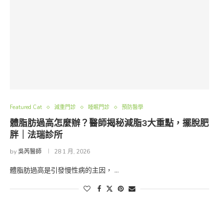
Featured Cat
減重門診
睡眠門診
預防醫學
體脂肪過高怎麼辦？醫師揭秘減脂3大重點，擺脫肥
胖｜法瑞診所
by
吳芮醫師
28 1 月, 2026
體脂肪過高是引發慢性病的主因， …