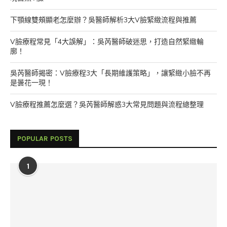
下顎線雙頰顯老怎麼辦？吳醫師解析3大V臉緊緻流程與推薦
V臉療程常見「4大誤解」：吳芮醫師破迷思，打造自然緊緻輪
廓！
吳芮醫師揭密：V臉療程3大「長期維護策略」，讓緊緻小臉不再
是曇花一現！
V臉療程推薦怎麼選？吳芮醫師解惑3大常見問題與流程總整理
POPULAR POSTS
1