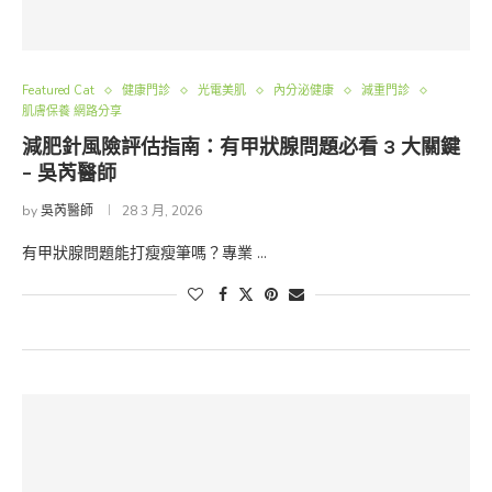
Featured Cat
健康門診
光電美肌
內分泌健康
減重門診
肌膚保養 網路分享
減肥針風險評估指南：有甲狀腺問題必看 3 大關鍵
– 吳芮醫師
by
吳芮醫師
28 3 月, 2026
有甲狀腺問題能打瘦瘦筆嗎？專業 …