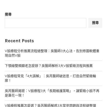
搜尋
搜尋
Recent Posts
V臉療程分析推薦流程總整理：吳醫師3大心法，告別修圖軟體重
現自然V臉
下顎線雙頰顯老怎麼辦？吳醫師解析3大V臉緊緻流程與推薦
V臉療程常見「4大誤解」：吳芮醫師破迷思，打造自然緊緻輪
廓！
吳芮醫師揭密：V臉療程3大「長期維護策略」，讓緊緻小臉不再
是曇花一現！
V臉療程推薦怎麼選？吳芮醫師解惑3大常見問題與流程總整理