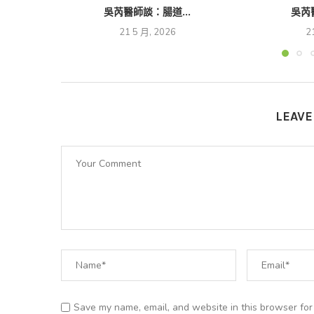
吳芮醫師談：腸道...
吳芮
21 5 月, 2026
2
LEAV
Save my name, email, and website in this browser for