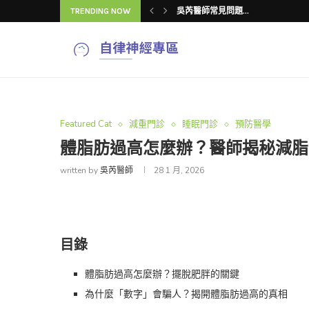
TRENDING NOW
吳芮醫師注意事項...
吳芮醫師選擇推薦...
吳芮醫師心得推薦...
吳芮醫師評價：漸...
吳芮醫師推薦流程...
V臉療程分析推薦...
下顎線雙頰顯老怎...
V臉療程常見「4...
Featured Cat
減重門診
睡眠門診
預防醫學
體脂肪過高怎麼辦？醫師揭秘減脂
written by
吳芮醫師
28 1 月, 2026
目錄
體脂肪過高怎麼辦？擺脫肥胖的關鍵
為什麼「數字」會騙人？揭開體脂肪過高的真相