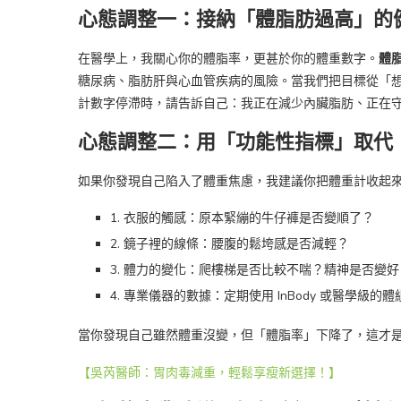
心態調整一：接納「體脂肪過高」的
在醫學上，我關心你的體脂率，更甚於你的體重數字。
體
糖尿病、脂肪肝與心血管疾病的風險。當我們把目標從「想
計數字停滯時，請告訴自己：我正在減少內臟脂肪、正在
心態調整二：用「功能性指標」取代
如果你發現自己陷入了體重焦慮，我建議你把體重計收起
1. 衣服的觸感：原本緊繃的牛仔褲是否變順了？
2. 鏡子裡的線條：腰腹的鬆垮感是否減輕？
3. 體力的變化：爬樓梯是否比較不喘？精神是否變好
4. 專業儀器的數據：定期使用 InBody 或醫學級的
當你發現自己雖然體重沒變，但「體脂率」下降了，這才
【吳芮醫師：胃肉毒減重，輕鬆享瘦新選擇！】