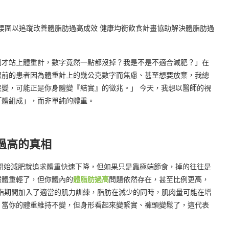
剛才站上體重計，數字竟然一點都沒掉？我是不是不適合減肥？」在
眼前的患者因為體重計上的幾公克數字而焦慮、甚至想要放棄，我總
變，可能正是你身體變『結實』的徵兆。」 今天，我想以醫師的視
「體組成」，而非單純的體重。
過高的真相
一開始減肥就追求體重快速下降，但如果只是靠極端節食，掉的往往是
然體重輕了，但你體內的
體脂肪過高
問題依然存在，甚至比例更高，
減脂期間加入了適當的肌力訓練，脂肪在減少的同時，肌肉量可能在增
，當你的體重維持不變，但身形看起來變緊實、褲頭變鬆了，這代表