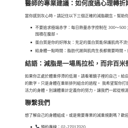
醫師的專業建議：如何度過心理轉折
當你感到灰心時，請記住以下三個正確的減脂觀念，幫助
不要追求極端赤字：每日熱量赤字控制在 300～5
囤積在腹部。
蛋白質是你的好隊友：充足的蛋白質能保護肌肉不流
給身體一點時間：脂肪代謝與肌肉生長都需要時間。
結語：減脂是一場馬拉松，而非百米
如果你正處於體重停滯的低潮，請看著鏡子裡的自己，給
的數字，只是身體在重新排列組合的過程。 我希望幫你打
活力的身體。別讓體重計定義你的努力，讓我們一起從根
聯繫我們
想了解自己的身體組成，或是需要專業的減重規劃嗎？歡
預約專線：02-27017020