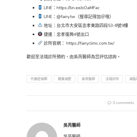
LINE：https://lin.ee/oOaMFac
LINE：@fairy.tw（搜尋記得加＠哦）
地址：台北市大安區忠孝東路四段53-8號9樓
捷運：忠孝復興4號出口
診所官網： https://fairyclinic.com.tw/
歡迎至法瑞診所預約，由吳芮醫師為您評估諮詢。
代謝症候群
健康減肥
吳芮醫師
法瑞診所
減脂
0 comments
吳芮醫師
吳芮醫師