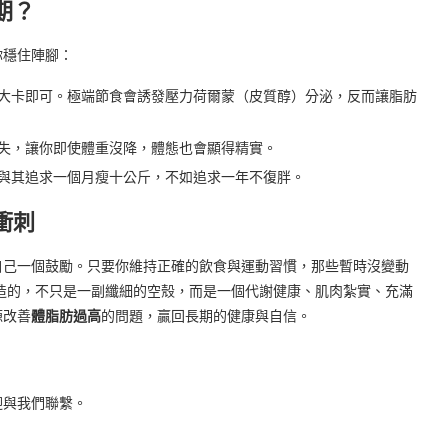
期？
你穩住陣腳：
00 大卡即可。極端節食會誘發壓力荷爾蒙（皮質醇）分泌，反而讓脂肪
失，讓你即使體重沒降，體態也會顯得精實。
與其追求一個月瘦十公斤，不如追求一年不復胖。
衝刺
自己一個鼓勵。只要你維持正確的飲食與運動習慣，那些暫時沒變動
造的，不只是一副纖細的空殼，而是一個代謝健康、肌肉紮實、充滿
源改善
體脂肪過高
的問題，贏回長期的健康與自信。
迎與我們聯繫。