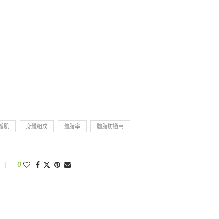
增肌
身體組成
體脂率
體脂肪過高
0