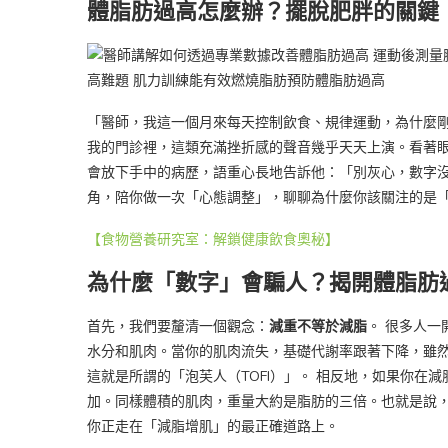
體脂肪過高怎麼辦？擺脫肥胖的關鍵
「醫師，我這一個月來每天控制飲食、規律運動，為什麼
我的門診裡，這類充滿挫折感的聲音幾乎天天上演。看著
會放下手中的病歷，語重心長地告訴他：「別灰心，數字沒
角，陪你做一次「心態調整」，聊聊為什麼你該關注的是
【食物營養研究室：解鎖健康飲食奧秘】
為什麼「數字」會騙人？揭開體脂肪
首先，我們要釐清一個觀念：
減重不等於減脂
。 很多人
水分和肌肉。當你的肌肉流失，基礎代謝率跟著下降，雖
這就是所謂的「泡芙人（TOFI）」。 相反地，如果你在
加。同樣體積的肌肉，重量大約是脂肪的三倍。也就是說
你正走在「減脂增肌」的最正確道路上。