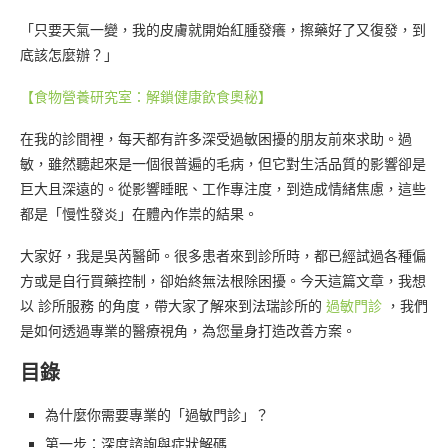
「只要天氣一變，我的皮膚就開始紅腫發癢，擦藥好了又復發，到
底該怎麼辦？」
【食物營養研究室：解鎖健康飲食奧秘】
在我的診間裡，每天都有許多深受過敏困擾的朋友前來求助。過
敏，雖然聽起來是一個很普遍的毛病，但它對生活品質的影響卻是
巨大且深遠的。從影響睡眠、工作專注度，到造成情緒焦慮，這些
都是「慢性發炎」在體內作祟的結果。
大家好，我是吳芮醫師。很多患者來到診所時，都已經試過各種偏
方或是自行買藥控制，卻始終無法根除困擾。今天這篇文章，我想
以 診所服務 的角度，帶大家了解來到法瑞診所的
過敏門診
，我們
是如何透過專業的醫療視角，為您量身打造改善方案。
目錄
為什麼你需要專業的「過敏門診」？
第一步：深度諮詢與症狀解碼