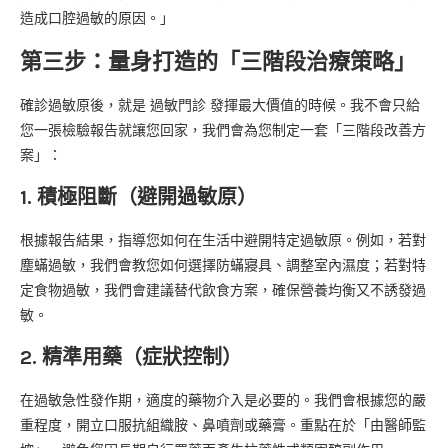
造成口腔過敏的原因。」
第三步：量身打造的「三階段治療策略」
確診過敏原後，就是 過敏門診 發揮最大價值的時候。我不會只給
您一張檢驗報告就讓您回家，我們會為您制定一套「三階段改善方
案」：
1. 積極阻斷（避開過敏原）
根據報告結果，指導您如何在生活中避開特定過敏原。例如，若對
塵蟎過敏，我們會教您如何選擇防蟎寢具、調整室內濕度；若對特
定食物過敏，我們會建議替代飲食方案，確保營養均衡又不誘發過
敏。
2. 精準用藥（症狀控制）
在過敏急性發作期，適度的藥物介入是必要的。我們會根據您的嚴
重程度，開立口服抗組織胺、鼻噴劑或藥膏。重點在於「由醫師監