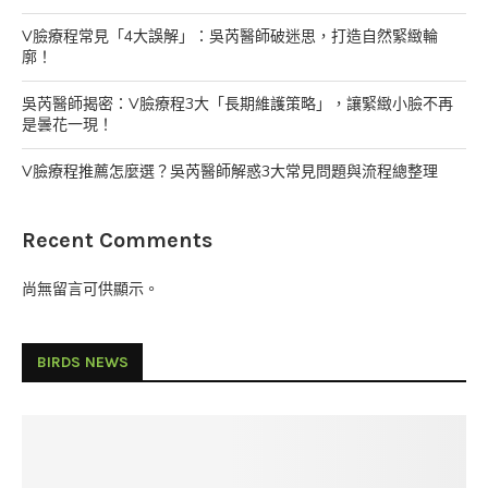
V臉療程常見「4大誤解」：吳芮醫師破迷思，打造自然緊緻輪
廓！
吳芮醫師揭密：V臉療程3大「長期維護策略」，讓緊緻小臉不再
是曇花一現！
V臉療程推薦怎麼選？吳芮醫師解惑3大常見問題與流程總整理
Recent Comments
尚無留言可供顯示。
BIRDS NEWS