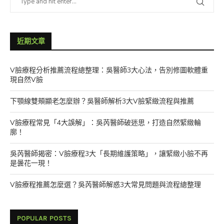
近期文章
V臉療程分析推薦流程總整理：吳醫師3大心法，告別修圖軟體重
現自然V臉
下顎線雙頰顯老怎麼辦？吳醫師解析3大V臉緊緻流程與推薦
V臉療程常見「4大誤解」：吳芮醫師破迷思，打造自然緊緻輪
廓！
吳芮醫師揭密：V臉療程3大「長期維護策略」，讓緊緻小臉不再
是曇花一現！
V臉療程推薦怎麼選？吳芮醫師解惑3大常見問題與流程總整理
POPULAR POSTS