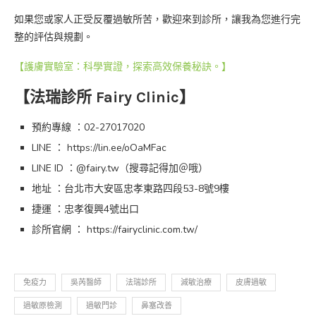
如果您或家人正受反覆過敏所苦，歡迎來到診所，讓我為您進行完
整的評估與規劃。
【護膚實驗室：科學實證，探索高效保養秘訣。】
【法瑞診所 Fairy Clinic】
預約專線 ：02-27017020
LINE ： https://lin.ee/oOaMFac
LINE ID ：@fairy.tw（搜尋記得加＠哦）
地址 ：台北市大安區忠孝東路四段53-8號9樓
捷運 ：忠孝復興4號出口
診所官網 ： https://fairyclinic.com.tw/
免疫力
吳芮醫師
法瑞診所
減敏治療
皮膚過敏
過敏原檢測
過敏門診
鼻塞改善